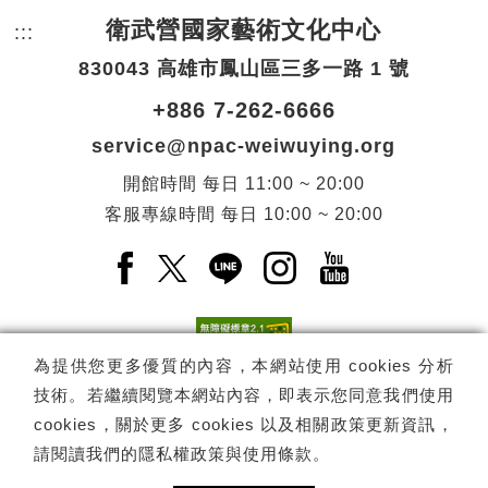
衛武營國家藝術文化中心
:::
頁尾網站資訊。
830043 高雄市鳳山區三多一路 1 號
+886 7-262-6666
service@npac-weiwuying.org
開館時間
每日
11:00 ~ 20:00
客服專線時間
每日
10:00 ~ 20:00
Facebook(另開新視窗)
X(另開新視窗)
LINE(另開新視窗)
Instagram(另開新視窗
YouTube(另開
為提供您更多優質的內容，本網站使用 cookies 分析
技術。若繼續閱覽本網站內容，即表示您同意我們使用
訂閱
電子報訂閱
cookies，關於更多 cookies 以及相關政策更新資訊，
請閱讀我們的
隱私權政策與使用條款
。
Copyright ©
國家表演藝術中心
-
衛武營國家藝術文化中心
All rights
reserved.