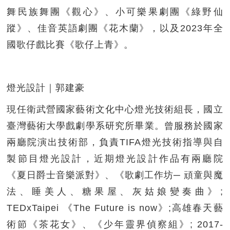
舞民族舞團《觀心》、小可樂果劇團《綠野仙
蹤》、佳音英語劇團《花木蘭》，以及2023年全
國歌仔戲比賽《歌仔上青》。
燈光設計｜郭建豪
現任衛武營國家藝術文化中心燈光技術組長，國立
臺灣藝術大學戲劇學系研究所畢業。曾服務於國家
兩廳院演出技術部，負責TIFA燈光技術指導與自
製節目燈光設計，近期燈光設計作品有兩廳院
《夏日爵士音樂派對》、《歌劇工作坊─ 頑童與魔
法、睡美人、糖果屋、灰姑娘變奏曲》;
TEDxTaipei 《The Future is now》;高雄春天藝
術節《茶花女》、《少年靈界偵察組》; 2017-