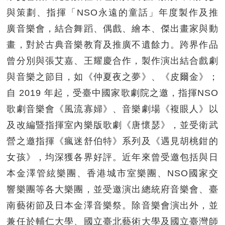
與策劃、指揮「NSO永遠的童話」年度製作及推
廣音樂會，結合舞蹈、偶戲、繪本、傑出畫家與動
畫，對於古典音樂教育及推廣不遺餘力。跨界作品
曾分別與張艾嘉、王耀慶合作，製作演出結合戲劇
與音樂之節目，如《仲夏夜之夢》、《皮爾金》；
自 2019 年起，受臺中國家歌劇院之邀，指揮NSO
歌劇音樂會《風流寡婦》、音樂劇場《複眼人》以
及改編暨指揮室內樂版歌劇《唐懷瑟》，並受衛武
營之邀指揮《瘋迷舒伯特》系列及《遇見胡桃鉗的
女孩》，均深獲各界好評。近年來曾受邀包括與日
本金澤管絃樂團、香港城市室樂團、NSO國家交
響樂團等各大樂團，並受邀演出總統府音樂會、臺
南藝術節及日本金澤音樂祭。除音樂會演出外，並
兼任於輔仁大學、國立臺北藝術大學及國立臺灣師