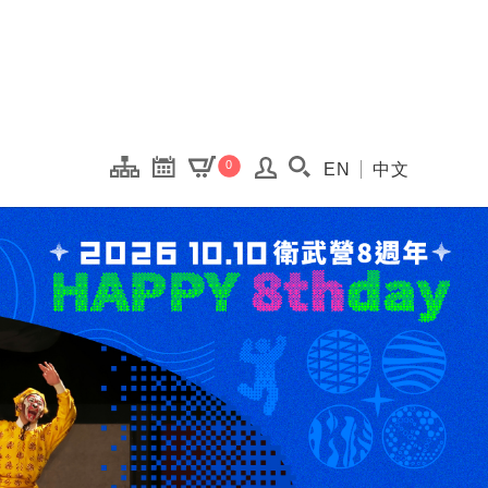
onal Kaohsiung Cent
0
EN
中文
搜尋(開啟搜尋視窗)