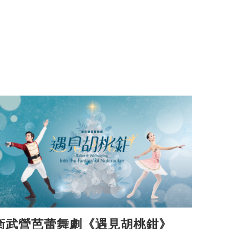
衛武營芭蕾舞劇《遇見胡桃鉗》