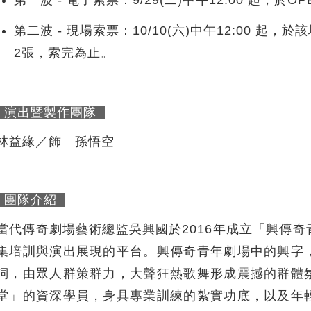
第二波 - 現場索票：10/10(六)中午12:00 
2張，索完為止。
演出暨製作團隊
林益緣／飾 孫悟空
團隊介紹
當代傳奇劇場藝術總監吳興國於2016年成立「興傳
集培訓與演出展現的平台。興傳奇青年劇場中的興字
詞，由眾人群策群力，大聲狂熱歌舞形成震撼的群體
堂」的資深學員，身具專業訓練的紮實功底，以及年