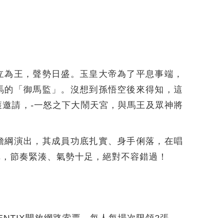
立為王，聲勢日盛。玉皇大帝為了平息事端，
馬的「御馬監」。沒想到孫悟空後來得知，這
邀請，-一怒之下大鬧天宮，與馬王及眾神將
擔綱演出，其成員功底扎實、身手俐落，在唱
陣，節奏緊湊、氣勢十足，絕對不容錯過！
於OPENTIX開放網路索票，每人每場次限領2張。