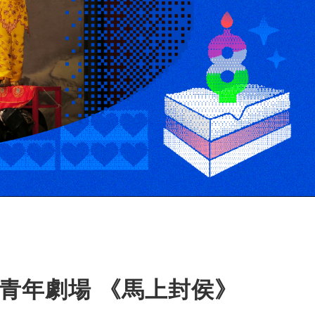
興傳奇青年劇場 《馬上封侯》