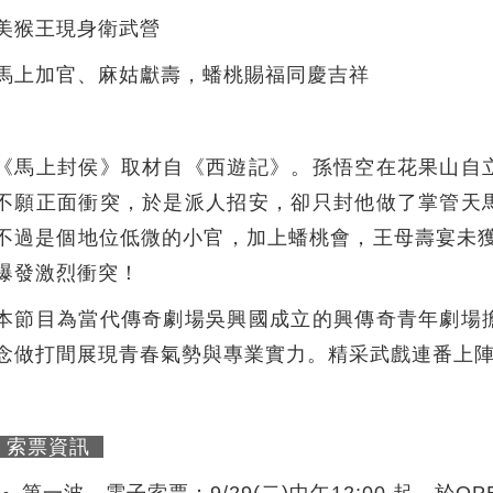
美猴王現身衛武營
馬上加官、麻姑獻壽，蟠桃賜福同慶吉祥
《馬上封侯》取材自《西遊記》。孫悟空在花果山自
不願正面衝突，於是派人招安，卻只封他做了掌管天
不過是個地位低微的小官，加上蟠桃會，王母壽宴未獲
爆發激烈衝突！
本節目為當代傳奇劇場吳興國成立的興傳奇青年劇場
念做打間展現青春氣勢與專業實力。精采武戲連番上
索票資訊
第一波 - 電子索票：9/29(二)中午12:00 起，