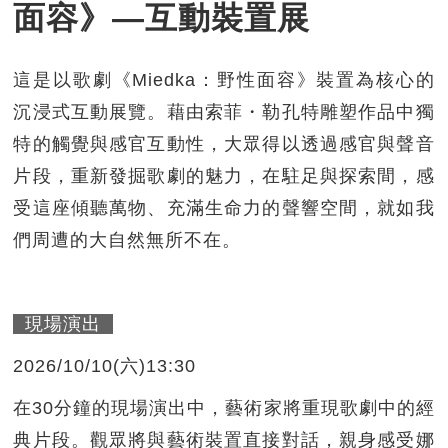
面容》—互動裝置展
這是以歌劇《Miedka：野性面容》裝置為核心的
沉浸式互動展覽。藉由索菲・勒孔特雕塑作品中獨
特的觸覺與感官互動性，大眾得以透過感官與聲音
片段，重新發掘歌劇的魅力，在駐足與探索間，感
受這座傾聽萬物、充滿生命力的聲響空間，就如我
們周遭的大自然無所不在。
現場演出
2026/10/10(六)13:30
在30分鐘的現場演出中，藝術家將重現歌劇中的經
典片段。觀眾將與藝術裝置直接對話，親身感受娜