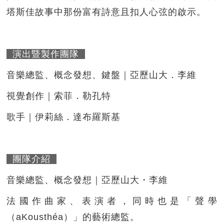
塔斯佳故事中那份富有詩意且扣人心弦的啟示。
演出暨製作團隊
音樂總監、概念發想、鍵盤
｜
亞歷山大．李維
視覺創作
｜
索菲．勒孔特
歌手
｜
伊莉絲．達布羅斯基
團隊介紹
音樂總監、概念發想｜亞歷山大・李維
法國作曲家、表演者，同時也是「聲學
（aKousthéa）」的藝術總監。