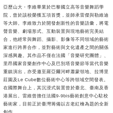
亞歷山大・李維畢業於巴黎國立高等音樂舞蹈學
院，曾於該校榮獲五項首獎，並師承雷傑與勒維迪
等大師。李維致力於開發創新性的音樂語彙，將電
聲音樂、劇場形式、互動裝置與現地藝術完美結
合，他經常與舞蹈、攝影、影像等不同領域的藝術
家進行跨界合作，並對藝術與文化遺產之間的關係
深感興趣。其作品不僅在法國「音樂研究團體」、
里昂國家音樂創作中心及巴別塔音樂節等當代音樂
重鎮演出，亦受邀至羅亞爾河畔蕭蒙領地、拉博里
莊園及Le Cube數位藝術中心等跨領域空間發表。
在國際舞台上，其沉浸式裝置曾於臺北、臺南及香
港展出。雷維曾擔任法國9-9bis藝術創意中心駐校
藝術家，目前正於臺灣籌備以古老紅檜為題的全新
創作。