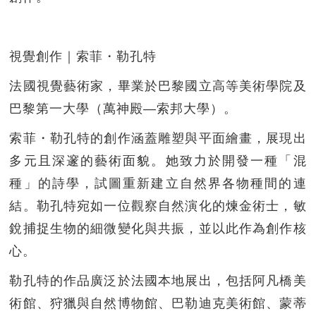
視覺創作｜索菲・勒孔特
法國視覺藝術家，畢業於巴黎國立高等美術學院及
巴黎第一大學（萬神殿—索邦大學）。
索菲・勒孔特的創作涵蓋雕塑與平面繪畫，展現出
多元且深邃的藝術面貌。她致力於開發一種「混
種」的詩學，試圖重新建立自然界各物種間的連
結。勒孔特宛如一位觀察自然演化的煉金術士，敏
銳捕捉生物的細微變化與共振，並以此作為創作核
心。
勒孔特的作品廣泛於法國本地展出，包括阿凡橋美
術館、狩獵與自然博物館、巴勒迪克美術館、蒙蒂