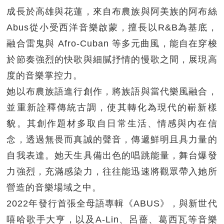
成長於高雄與花蓮，來自布農族與阿美族的阿布絲
Abus從小受西洋音樂啟蒙，擅長以R&B為基底，
融合雷鬼與 Afro-Cuban 等多元曲風，能自在穿梭
於節奏強烈的快歌與細膩抒情的慢歌之間，展現高
度的音樂掌控力。
她以布農族語進行創作，將族語與當代樂風融合，
並重新詮釋傳統古調，使其轉化為現代的嶄新樣
貌。其創作題材多取自日常生活、情感與內在信
念，透過無畏而真誠的聲音，傳遞鮮明且具力量的
自我表達。她天生具備出色的唱跳能量，舞台爆發
力強烈，充滿感染力，往往能迅速將觀眾帶入她所
營造的音樂場域之中。
2022年發行首張全母語專輯《ABUS》，與新世代
嘻哈歌手大亨，以及A-Lin、呂薔、葛西瓦等音樂