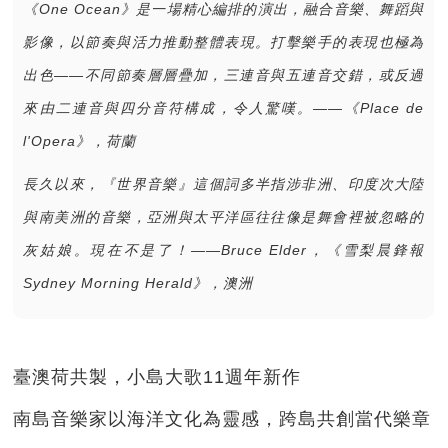
《One Ocean》是一場精心編排的演出，融合音樂、舞蹈與
影像，以節奏與活力推動整體表現。打擊樂手的表現也極為
出色——不同節奏層層疊加，三連音與五連音交錯，或反過
來由二連音與四分音符構成，令人驚嘆。——《Place de
l'Opera》，荷蘭
長久以來，『世界音樂』這個詞多半指涉非洲、印度次大陸
與南美洲的音樂，亞洲與太平洋區往往像是舞會裡被忽略的
灰姑娘。現在不是了！——Bruce Elder，《雪梨晨鋒報
Sydney Morning Herald》，澳洲
臺澳荷共製，小島大歌11週年新作
南島音樂家以海洋文化為靈感，跨島共創當代樂章