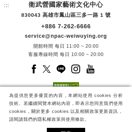
衛武營國家藝術文化中心
:::
頁尾網站資訊。
830043 高雄市鳳山區三多一路 1 號
+886 7-262-6666
service@npac-weiwuying.org
開館時間
每日
11:00 ~ 20:00
客服專線時間
每日
10:00 ~ 20:00
Facebook(另開新視窗)
X(另開新視窗)
LINE(另開新視窗)
Instagram(另開新視窗
YouTube(另開
為提供您更多優質的內容，本網站使用 cookies 分析
技術。若繼續閱覽本網站內容，即表示您同意我們使用
訂閱
電子報訂閱
cookies，關於更多 cookies 以及相關政策更新資訊，
請閱讀我們的
隱私權政策與使用條款
。
Copyright ©
國家表演藝術中心
-
衛武營國家藝術文化中心
All rights
reserved.