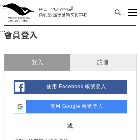
衛武營國家藝術文化中心
衛武營國家藝術文化中心 National Kaohsi
:::
選單連結區塊，此區塊列有本網站主要連結。
中央內容區塊，為本頁主要內容區。
網站
搜尋(開啟
:::
中央內容區塊，為本頁主要內容區。
會員登入
登入
註冊
使用 Facebook 帳號登入
使用 Google 帳號登入
或