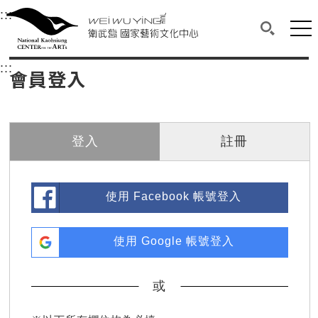
衛武營國家藝術文化中心
衛武營國家藝術文化中心 National Kaohsi
:::
選單連結區塊，此區塊列有本網站主要連結。
中央內容區塊，為本頁主要內容區。
網站
搜尋(開啟
:::
中央內容區塊，為本頁主要內容區。
會員登入
登入
註冊
使用 Facebook 帳號登入
使用 Google 帳號登入
或