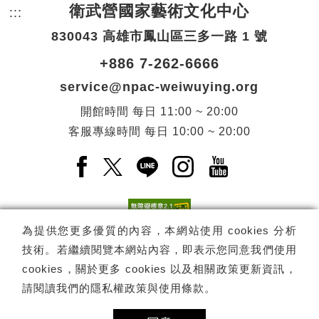
衛武營國家藝術文化中心
:::
頁尾網站資訊。
830043 高雄市鳳山區三多一路 1 號
+886 7-262-6666
service@npac-weiwuying.org
開館時間
每日
11:00 ~ 20:00
客服專線時間
每日
10:00 ~ 20:00
Facebook(另開新視窗)
X(另開新視窗)
LINE(另開新視窗)
Instagram(另開新視窗
YouTube(另開
為提供您更多優質的內容，本網站使用 cookies 分析
技術。若繼續閱覽本網站內容，即表示您同意我們使用
訂閱
電子報訂閱
cookies，關於更多 cookies 以及相關政策更新資訊，
請閱讀我們的
隱私權政策與使用條款
。
Copyright ©
國家表演藝術中心
-
衛武營國家藝術文化中心
All rights
reserved.