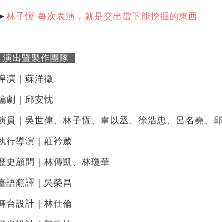
►
林子恆 每次表演，就是交出當下能挖掘的東西
演出暨製作團隊
導演｜蘇洋徵
編劇｜邱安忱
演員｜吳世偉、林子恆、韋以丞、徐浩忠、呂名堯、
執行導演｜莊衿葳
歷史顧問｜林傳凱、林瓊華
臺語翻譯｜吳榮昌
舞台設計｜林仕倫