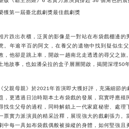
臺版《霸王別姬》6 名實力派演員撐起 36 個角色的
榮獲第一屆臺北戲劇獎最佳戲劇獎
相片跌出衣櫃，泛黃的影像是一對站在布袋戲棚邊的
虎。年逾半百的阿文，在養父的遺物中找到疑似生
教，他卻是跳上車，開啟一趟南北走透透的尋父之旅
土地故事，也如潘朵拉的盒子層層開啟，揭開深埋50
《父親母親》於2021年首演即大獲好評，充滿細節
題，更透過日治時期本土布袋戲的發展，寫實呼應殖
尋找生父母的過程，同時解鎖上一代家庭秘密、處理
一票實力派演員的精采詮釋，展現強大的戲劇張力。
劇中每一具如布袋戲偶般被操縱的身體，如何堅強且