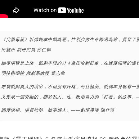
《父親母親》以傳統掌中戲為經，性別少數生命際遇為緯，貫穿了
民族所 副研究員 彭仁郁
編導演皆是上乘，戲劇手段的分寸拿捏恰到好處，在過度煽情的邊
明技術學院 戲劇系教授 葉志偉
布袋戲與真人的演出，不但沒有扞格，而且極美。戲偶本身就有一
又形成一個交融的，關於私人、性、政治暴力的「好看」的故事。—
調度流暢、演員強勢、故事感人。——劇場導演 陳仕瑛