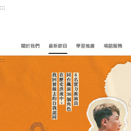
衛武營國家藝術文化中
:::
選單連結區塊，此區塊列有本網站主要連結。
中央內容區塊，為本頁主要內容區。
關於我們
最新節目
學習推廣
場館服務
:::
中央內容區塊，為本頁主要內容區。