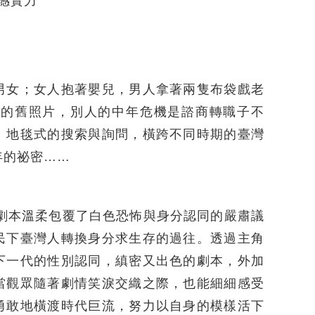
震撼實力
男女；女人抱著嬰兒，男人拿著兩隻布袋戲老
父的舊照片，別人的中年危機是諮商轉職子不
。地毯式的搜索與詢問，橫跨不同時期的臺灣
年的祕密……
的劇本溫柔包覆了白色恐怖與身分認同的嚴肅議
民下臺灣人轉換身分求生存的過往。透過主角
下一代的性別認同，縝密又出色的劇本，外加
當觀眾隨著劇情笑淚交織之際，也能細細感受
勇敢地橫渡時代巨流，努力以自身的模樣活下