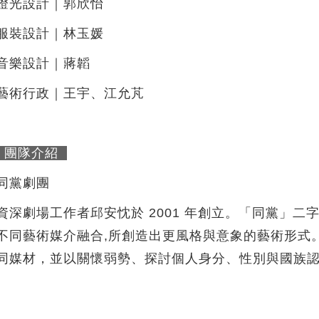
燈光設計｜郭欣怡
服裝設計｜林玉媛
音樂設計｜蔣韜
藝術行政｜王宇、江允芃
團隊介紹
同黨劇團
資深劇場工作者邱安忱於 2001 年創立。「同黨」
不同藝術媒介融合,所創造出更風格與意象的藝術形式
同媒材，並以關懷弱勢、探討個人身分、性別與國族