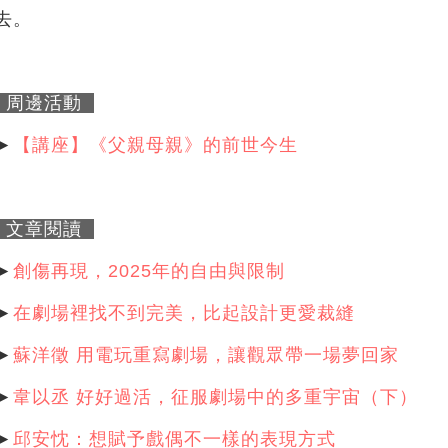
去。
周邊活動
►
【講座】《父親母親》的前世今生
文章閱讀
►
創傷再現，2025年的自由與限制
►
在劇場裡找不到完美，比起設計更愛裁縫
►
蘇洋徵 用電玩重寫劇場，讓觀眾帶一場夢回家
►
韋以丞 好好過活，征服劇場中的多重宇宙（下）
►
邱安忱：想賦予戲偶不一樣的表現方式