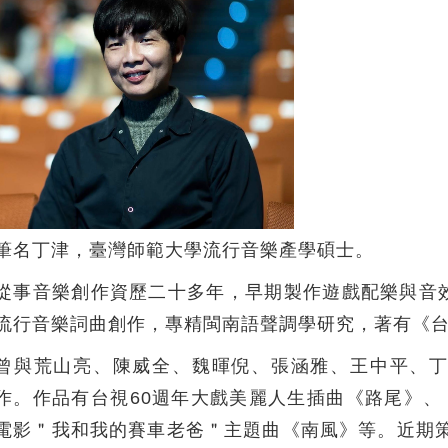
筆名丁津，臺灣師範大學流行音樂產學碩士。
從事音樂創作資歷二十多年，早期製作遊戲配樂與音
流行音樂詞曲創作，專精閩南語聲調學研究，著有《
曾與荒山亮、陳威全、魏暉倪、張涵雅、王中平、
作。作品有台視60週年大戲美麗人生插曲《路尾》、
電影＂我和我的賽車老爸＂主題曲《南風》等。近期策