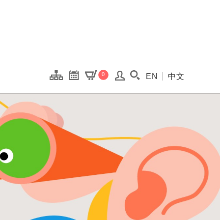
onal Kaohsiung Cent
0
EN
中文
搜尋(開啟搜尋視窗)