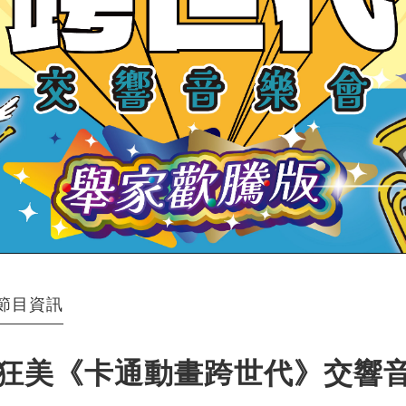
節目資訊
狂美《卡通動畫跨世代》交響音