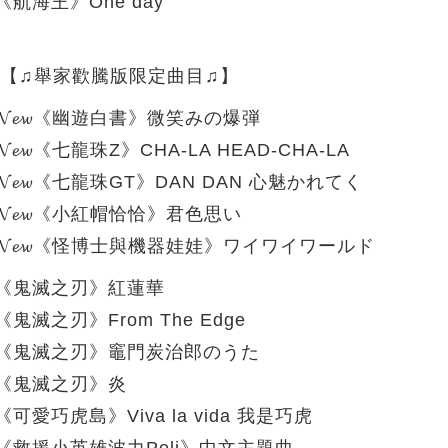
《航海王》One day
【♫舉家歡騰版限定曲目♫】
𝓝𝓮𝔀《幽遊白書》微笑みの爆弾
𝓝𝓮𝔀《七龍珠Z》CHA-LA HEAD-CHA-LA
𝓝𝓮𝔀《七龍珠GT》DAN DAN 心魅かれてく
𝓝𝓮𝔀《小紅帽恰恰》君色思い
𝓝𝓮𝔀《怪博士與機器娃娃》ワイワイワールド
《鬼滅之刃》紅蓮華
《鬼滅之刃》From The Edge
《鬼滅之刃》竈門炭治郎のうた
《鬼滅之刃》炎
《可愛巧虎島》Viva la vida 我是巧虎
《救援小英雄波力Poli》中文主題曲