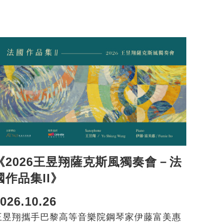
《2026王昱翔薩克斯風獨奏會－法
國作品集II》
026.10.26
王昱翔攜手巴黎高等音樂院鋼琴家伊藤富美惠