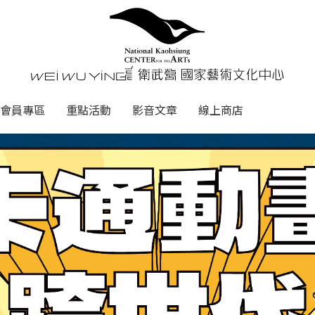
心
衛武營國家藝術文化中心 Nati
會員專區
重點活動
影音文章
線上商店