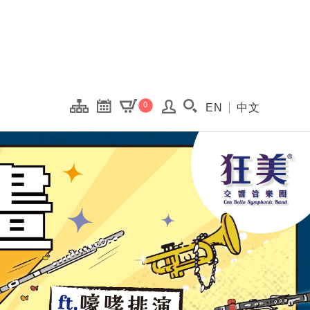
onal Kaohsiung Cent
0
EN
中文
搜尋(開啟搜尋視窗)