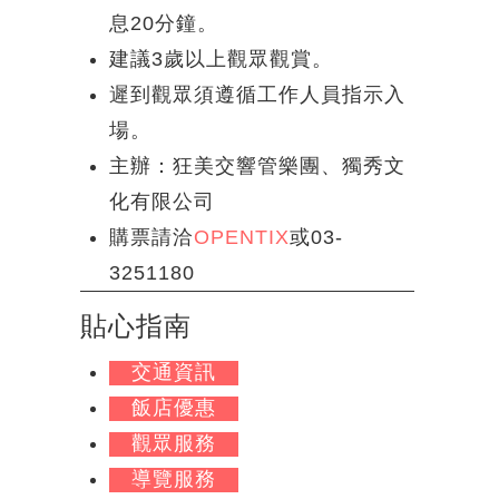
息20分鐘。
建議3歲以上觀眾觀賞。
遲到觀眾須遵循工作人員指示入
場。
主辦：狂美交響管樂團、獨秀文
化有限公司
購票請洽
OPENTIX
或03-
3251180
貼心指南
交通資訊
飯店優惠
觀眾服務
導覽服務