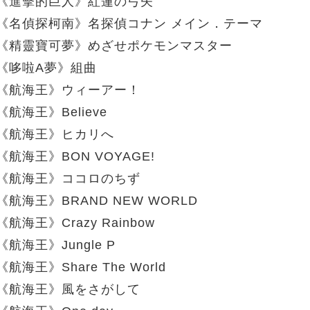
《進擊的巨人》紅蓮の弓矢
《名偵探柯南》名探偵コナン メイン．テーマ
《精靈寶可夢》めざせポケモンマスター
《哆啦A夢》組曲
《航海王》ウィーアー！
《航海王》Believe
《航海王》ヒカリへ
《航海王》BON VOYAGE!
《航海王》ココロのちず
《航海王》BRAND NEW WORLD
《航海王》Crazy Rainbow
《航海王》Jungle P
《航海王》Share The World
《航海王》風をさがして