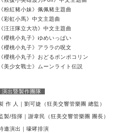
《粉紅豬小妹》佩佩豬主題曲
《彩虹小馬》中文主題曲
《汪汪隊立大功》中文主題曲
《櫻桃小丸子》ゆめいっぱい
《櫻桃小丸子》アララの呪文
《櫻桃小丸子》おどるポンポコリン
《美少女戰士》ムーンライト伝説
演出暨製作團隊
製 作 人｜劉可婕（狂美交響管樂團 總監）
監製/指揮｜謝韋民（狂美交響管樂團 團長）
特邀演出｜嚎哮排演