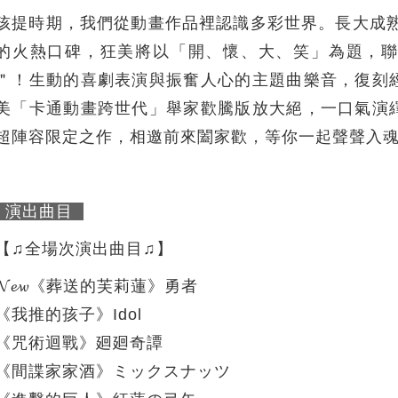
孩提時期，我們從動畫作品裡認識多彩世界。長大成熟
的火熱口碑，狂美將以「開、懷、大、笑」為題，
＂！生動的喜劇表演與振奮人心的主題曲樂音，復刻
美「卡通動畫跨世代」舉家歡騰版放大絕，一口氣演
超陣容限定之作，相邀前來闔家歡，等你一起聲聲入
演出曲目
【♫全場次演出曲目♫】
𝓝𝓮𝔀《葬送的芙莉蓮》勇者
《我推的孩子》Idol
《咒術迴戰》廻廻奇譚
《間諜家家酒》ミックスナッツ