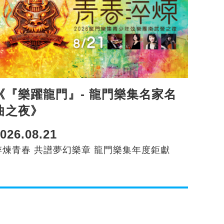
《『樂躍龍門』- 龍門樂集名家名
曲之夜》
026.08.21
淬煉青春 共譜夢幻樂章 龍門樂集年度鉅獻