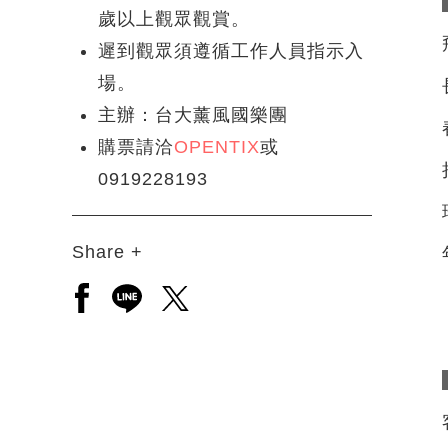
歲以上觀眾觀賞。
遲到觀眾須遵循工作人員指示入
場。
主辦：台大薰風國樂團
購票請洽
OPENTIX
或
0919228193
Share +
另開新視窗分享至facebook
另開新視窗分享至line
另開新視窗分享至twitter