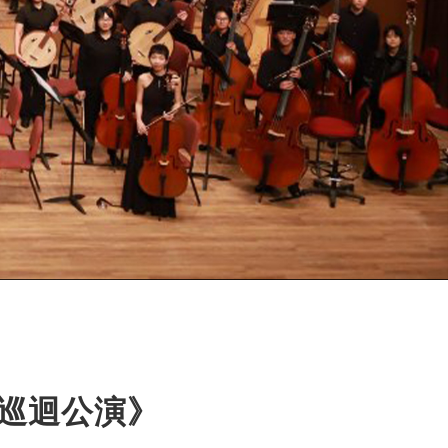
季巡迴公演》