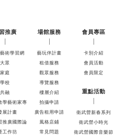
習推廣
場館服務
會員專區
藝術學習網
藝玩伴計畫
卡別介紹
大眾
租借服務
會員活動
家庭
觀眾服務
會員限定
學校
導覽服務
重點活動
共融
樓層介紹
教學藝術家專
拍攝申請
發展計畫
廣告租用申請
衛武營新春系列
習推廣國際論
風格店鋪
衛武營小時光
暨工作坊
常見問題
衛武營國際音樂節