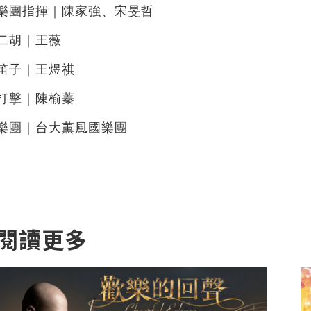
樂團指揮｜陳家強、宋旻哲
二胡｜王薇
笛子｜王煜祺
打擊｜陳榆蓁
樂團｜台大薰風國樂團
閱讀更多