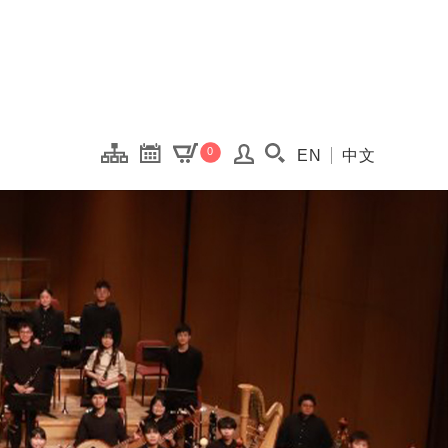
onal Kaohsiung Cent
0
EN
中文
搜尋(開啟搜尋視窗)