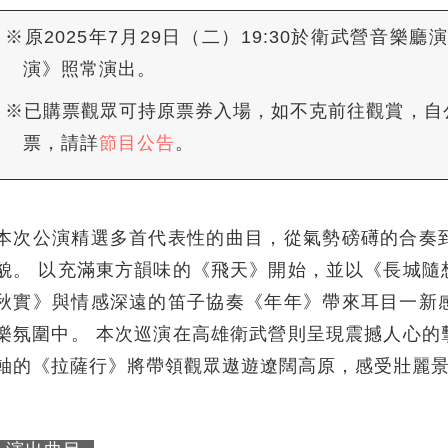
※原2025年7月29日（二）19:30於衛武營音樂
演》照常演出。
※已購票觀眾可持原票券入場，如不克前往觀賞，自公
票，請詳
節目
公告
。
本次公演精選多首代表性的曲目，從氣勢磅礡的合奏
貌。 以充滿東方韻味的《飛天》開始，並以《長城隨
秋實》與情感深遠的笛子協奏《年年》帶來耳目一新
樂氛圍中。 本次巡演在高雄衛武營則呈現震撼人心的
軸的《拉薩行》將帶領觀眾遨遊遼闊高原，感受壯麗