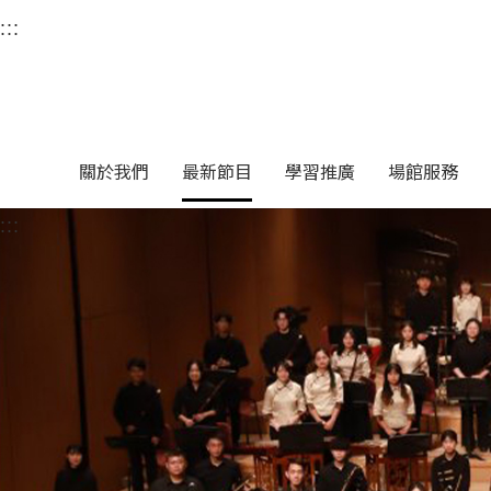
衛武營國家藝術文化中
:::
選單連結區塊，此區塊列有本網站主要連結。
中央內容區塊，為本頁主要內容區。
關於我們
最新節目
學習推廣
場館服務
:::
中央內容區塊，為本頁主要內容區。