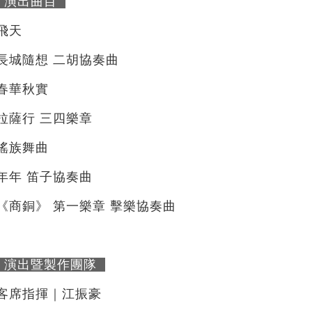
演出曲目
飛天
長城隨想 二胡協奏曲
春華秋實
拉薩行 三四樂章
瑤族舞曲
年年 笛子協奏曲
《商銅》 第一樂章 擊樂協奏曲
演出暨製作團隊
客席指揮｜江振豪