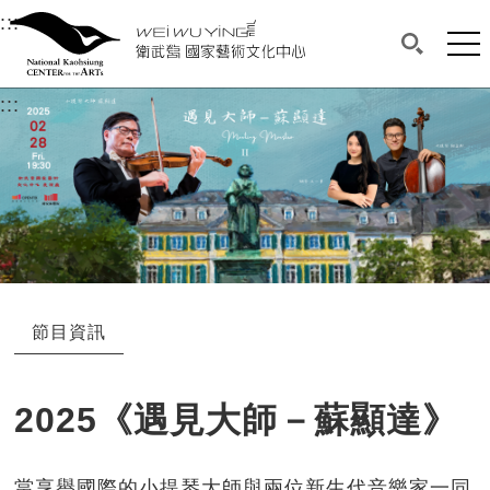
衛武營國家藝術文化中心
衛武營國家藝術文化中心 National Kaohsi
:::
選單連結區塊，此區塊列有本網站主要連結。
中央內容區塊，為本頁主要內容區。
網站
搜尋(開啟
:::
中央內容區塊，為本頁主要內容區。
節目資訊
2025《遇見大師－蘇顯達》
當享譽國際的小提琴大師與兩位新生代音樂家一同