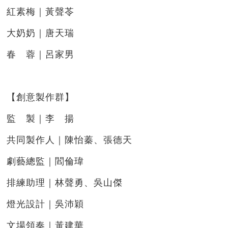
紅素梅｜黃聲苓
大奶奶｜唐天瑞
春 蓉｜呂家男
【創意製作群】
監 製｜李 揚
共同製作人｜陳怡蓁、張德天
劇藝總監｜閻倫瑋
排練助理｜林聲勇、吳山傑
燈光設計｜吳沛穎
文場領奏｜黃建華