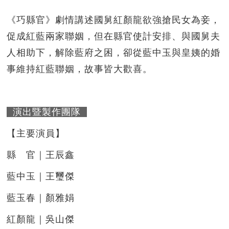
《巧縣官》劇情講述國舅紅顏龍欲強搶民女為妾，
促成紅藍兩家聯姻，但在縣官使計安排、與國舅夫
人相助下，解除藍府之困，卻從藍中玉與皇姨的婚
事維持紅藍聯姻，故事皆大歡喜。
演出暨製作團隊
【主要演員】
縣 官｜王辰鑫
藍中玉｜王璽傑
藍玉春｜顏雅娟
紅顏龍｜吳山傑