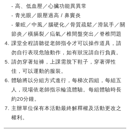
- ⾼、低⾎壓／心臟功能異異常
- 青光眼／眼壓過高 / ⿐竇炎
- 暈眩／中風／腦硬化／骨質疏鬆／滑鼠手／關
節炎／橫膈裂／疝氣／椎間盤突出／脊椎問題
課堂全程請聽從老師指令才可以操作道具，請
勿自行表現危險動作，如有狀況請自行負責。
請勿穿著短褲，上課需脫下鞋子，穿著彈性
佳，可以運動的服裝。
體驗將以分組方式進行，每梯次四組，每組五
人，現場依老師指示輪流體驗。每組體驗時長
約20分鐘。
主辦單位保有本活動最終解釋權及活動更改之
權利。