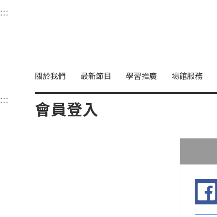
衛武營國家藝術文化中
:::
選單連結區塊，此區塊列有本網站主要連結。
中央內容區塊，為本頁主要內容區。
關於我們
最新節目
學習推廣
場館服務
:::
中央內容區塊，為本頁主要內容區。
會員登入