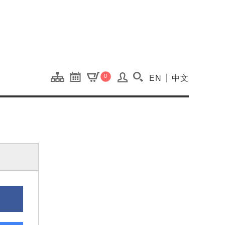
onal Kaohsiung Cent
0
EN
中文
搜尋(開啟搜尋視窗)