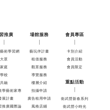
習推廣
場館服務
會員專區
藝術學習網
藝玩伴計畫
卡別介紹
大眾
租借服務
會員活動
家庭
觀眾服務
會員限定
學校
導覽服務
重點活動
共融
樓層介紹
教學藝術家專
拍攝申請
發展計畫
廣告租用申請
衛武營新春系列
習推廣國際論
風格店鋪
衛武營小時光