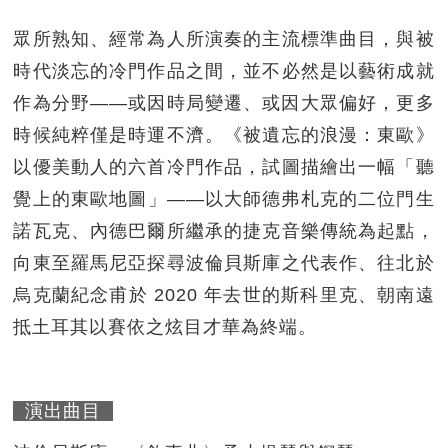
眾所熟知、經常為人所演奏的主流標準曲目，與被
時代淡忘的冷門作品之間，並不必然是以藝術成就
作為分野——或因時局變遷、或因大眾偏好，更多
時候純粹僅是時運不濟。《被遺忘的浪漫：東歐》
以優美動人的六首冷門作品，試圖描繪出一幅「聽
覺上的東歐地圖」——以大師德弗札克的二位門生
諾瓦克、內德巴爾所繼承的捷克音樂傳統為起點，
向東至羅馬尼亞探尋波倫貝斯庫之代表作、往北於
烏克蘭紀念甫於 2020 年去世的斯科里克、朝南遠
抵土耳其以賽依之炫目才華為終端。
演出曲目