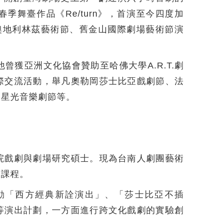
舞臺作品《Re/turn》，首演至今四度加
節、奧地利林茲藝術節、舊金山國際劇場藝術節演
獲亞洲文化協會贊助至哈佛大學A.R.T.劇
際交流活動，舉凡奧勒岡莎士比亞戲劇節、法
爾星光音樂劇節等。
院戲劇與劇場研究碩士。現為台南人劇團藝術
演課程。
推動「西方經典新詮演出」、「莎士比亞不插
等演出計劃，一方面進行跨文化戲劇的實驗創