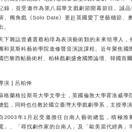
記錄，並受邀作為第八屆華文戲劇節開幕節目。誠品春季
演。獨角戲《Solo Date》更赴英國愛丁堡藝穗
出。
天下雜誌曾遴選蔡柏璋為表演藝術類的未來領導人，他曾
團和莫斯科藝術學院進修聲音演說課程。近年聚焦國
國巴黎西帖藝術村、柏林戲劇盛會國際論壇、韓國首
導演
｜
呂柏伸
蘇格蘭格拉斯哥大學文學士，英國倫敦大學霍洛威學
總監，同時也任教於國立臺灣大學戲劇學系，主授導
自2003年1月起受邀擔任台南人藝術總監，積極
電」、「尋找劇作家的台南人」及「歐美當代經典」