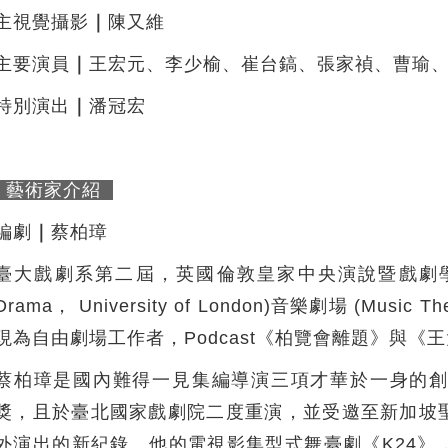
主視覺攝影
｜
陳又維
主要演員
｜
王宏元、李少榆、崔台鎬、張家禎、曹瑜
特別演出
｜
潘冠宏
藝術家介紹
編劇
｜
蔡柏璋
臺大戲劇系第二屆，英國倫敦皇家中央演說暨戲劇學院 (Royal 
Drama， University of London)音樂劇場 (M
現為自由劇場工作者，Podcast《柏覽會離題》與《
蔡柏璋是國內難得一見集編導演三項才華於一身的
獎，且於臺北國家戲劇院二度重演，並受邀至新加坡
外演出的新紀錄。他的電視影集型式舞臺劇《K24》