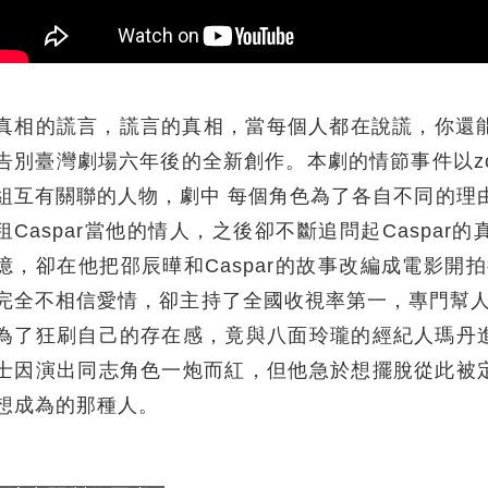
真相的謊言，謊言的真相，當每個人都在說謊，你還能相信什
告別臺灣劇場六年後的全新創作。本劇的情節事件以zo
組互有關聯的人物，劇中 每個角色為了各自不同的理
租Caspar當他的情人，之後卻不斷追問起Caspa
憶，卻在他把邵辰曄和Caspar的故事改編成電影開拍
完全不相信愛情，卻主持了全國收視率第一，專門幫人尋找
為了狂刷自己的存在感，竟與八面玲瓏的經紀人瑪丹
士因演出同志角色一炮而紅，但他急於想擺脫從此被
想成為的那種人。