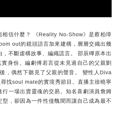
麼？ 《Reality No-Show》是蔡柏璋
om out的鏡頭語言加來建構，層層交織出幾
由，不斷虛構故事、編織謊言。 邵辰曄原本出
r的真實身份。編劇傅若言從未見過自己的父親劉
後，偶然下聽見了父親的聲音。 變性人Diva
soul mate的實境秀節目。直播主徐曉寧
進行一場出賣靈魂的交易。知名喜劇演員詹姆
定型，卻因為一件性侵醜聞而讓自己成為最不