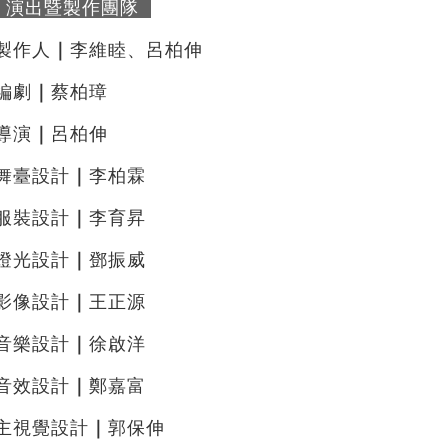
演出暨製作團隊
製作人
｜
李維睦、呂柏伸
編劇
｜
蔡柏璋
導演
｜
呂柏伸
舞臺設計
｜
李柏霖
服裝設計
｜
李育昇
燈光設計
｜
鄧振威
影像設計
｜
王正源
音樂設計
｜
徐啟洋
音效設計
｜
鄭嘉富
主視覺設計
｜
郭保伸