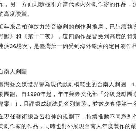
作，另一方面則積極引介當代國內外劇作家的作品，
的高度讚賞。
近年來呂柏伸致力於音樂劇的創作與推廣，已陸續執
野獸》和《第十二夜》，這四齣作品皆受到高度的肯
連演36場次，是臺灣第一齣受到海外邀演的定目劇作
台南人劇團
臺灣藝文媒體界譽為現代戲劇模範生的台南人劇團，1
劇團體。自1998年起，年年榮獲文化部「分級獎勵團
專案」)，且評鑑成績總是名列前茅，並數次奪得第一
在現任藝術總監呂柏伸的規劃下，持續推動不同系列
美劇作家的作品，同時也對外展現台南人年度製作的