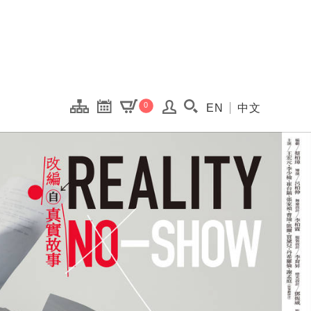
onal Kaohsiung Cent
0
EN
中文
搜尋(開啟搜尋視窗)