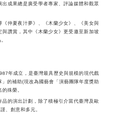
演出成果總是廣受學者專家、評論媒體和觀眾
導《仲夏夜汁夢》、《木蘭少女》、《美女與
定與讚賞，其中《木蘭少女》更受邀至新加坡
品。
987年成立，是臺灣最具歷史與規模的現代戲
隊」的補助(現改為國藝會「演藝團隊年度獎助
名的殊榮。
作品的演出計劃，除了積極引介當代臺灣及歐
嚴謹、創意和多元。