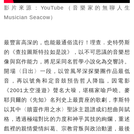
影片來源：YouTube（音樂家的無聊人生
Musician Seacow）
最豐富高深的，也能最通俗流行！理查．史特勞斯
的《查拉圖斯特拉如是說》，以不可思議的音樂想
像與寫作能力，將尼采同名哲學小說化為交響詩。
開場〈日出〉一段，以管風琴深探樂團作品最低
音，再以號角和定音鼓預告哲人降臨，因電影
《2001太空漫遊》聲名大噪，堪稱家喻戶曉。麥
耶貝爾的《先知》名列史上最賣座的歌劇，李斯特
以其中〈贖靈作用之水〉聖詠主題譜成幻想曲與賦
格，透過極端對比的力度和神乎其技的絢爛，重述
戲裡的親情愛情糾葛、宗教背叛與政治動盪，最後