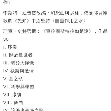
作）
李斯特，迪普雷改編：幻想曲與賦格，依麥耶貝爾
歌劇《先知》中之聖詩〈贖靈作用之水〉
理查・史特勞斯：《查拉圖斯特拉如是說》，作品
30
I. 序奏
II. 關於遁世者
III. 關於大憧憬
IV. 歡樂與激情
V. 墓之頌
VI. 科學與學習
VII. 康復
VIII. 舞曲
IX. 流浪者夜晚之歌