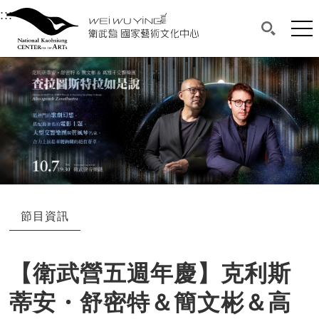
衛武營國家藝術文化中心
衛武營國家藝術文化中心 National Kaohsi
:::
選單連結區塊，此區塊列有本網站主要連結。
中央內容區塊，為本頁主要內容區。
網站
搜尋(開啟
:::
中央內容區塊，為本頁主要內容區。
節目資訊
【衛武營五週年慶】克利斯
蒂安・舒密特＆簡文彬＆高