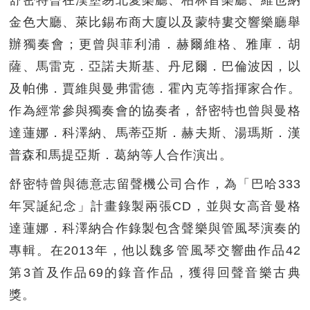
金色大廳、萊比錫布商大廈以及蒙特婁交響樂廳舉
辦獨奏會；更曾與菲利浦．赫爾維格、雅庫．胡
薩、馬雷克．亞諾夫斯基、丹尼爾．巴倫波因，以
及帕佛．賈維與曼弗雷德．霍內克等指揮家合作。
作為經常參與獨奏會的協奏者，舒密特也曾與曼格
達蓮娜．科澤納、馬蒂亞斯．赫夫斯、湯瑪斯．漢
普森和馬提亞斯．葛納等人合作演出。
舒密特曾與德意志留聲機公司合作，為「巴哈333
年冥誕紀念」計畫錄製兩張CD，並與女高音曼格
達蓮娜．科澤納合作錄製包含聲樂與管風琴演奏的
專輯。在2013年，他以魏多管風琴交響曲作品42
第3首及作品69的錄音作品，獲得回聲音樂古典
獎。