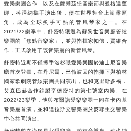
愛樂樂團合作，以及在薩爾茲堡音樂節與曼格達蓮
娜．科澤納攜手演出後，便在世界舞台上嶄露頭
角，成為全球炙手可熱的管風琴家之一。在
2021/22樂季中，舒密特獲選為蘇黎世音樂廳管絃
樂團的「焦點音樂家」，並與指揮家帕佛．賈維合
作，正式啟用了該音樂廳的新管風琴。
舒密特近期不僅攜手洛杉磯愛樂樂團於迪士尼音樂
廳首次登臺，在丹尼爾．巴倫波因的指揮下與柏林
國家歌劇院管絃樂團共同演出，也和克里斯多福．
艾森巴赫合作錄製亨德密特的第七號室內樂。在
2022/23樂季，他與布爾諾愛樂樂團一同在卡內基
音樂廳首演，並和達拉斯交響樂團於麥耶生交響樂
中心共同演出。
舒密特曾在漢堡易北愛樂廳、柏林音樂廳、維也納