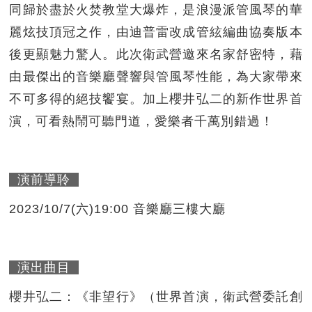
同歸於盡於火焚教堂大爆炸，是浪漫派管風琴的華
麗炫技頂冠之作，由迪普雷改成管絃編曲協奏版本
後更顯魅力驚人。此次衛武營邀來名家舒密特，藉
由最傑出的音樂廳聲響與管風琴性能，為大家帶來
不可多得的絕技饗宴。加上櫻井弘二的新作世界首
演，可看熱鬧可聽門道，愛樂者千萬別錯過！
演前導聆
2023/10/7(六)19:00 音樂廳三樓大廳
演出曲目
櫻井弘二：《非望行》（世界首演，衛武營委託創