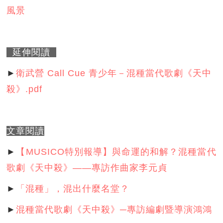
風景
延伸閱讀
►
衛武營 Call Cue 青少年－
混種當代歌劇《天中
殺》
.pdf
文章閱讀
►
【MUSICO特別報導】與命運的和解？混種當代
歌劇《天中殺》——專訪作曲家李元貞
►
「混種」，混出什麼名堂？
►
混種當代歌劇《天中殺》─專訪編劇暨導演鴻鴻