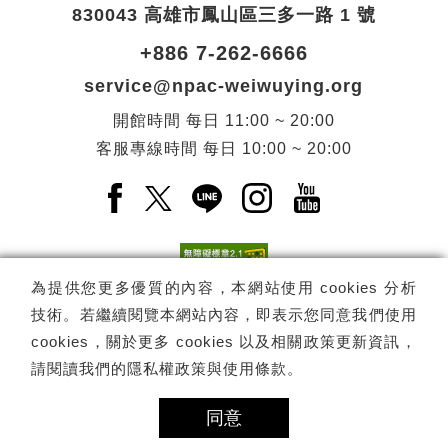
830043 高雄市鳳山區三多一路 1 號
+886 7-262-6666
service@npac-weiwuying.org
開館時間
每日
11:00 ~ 20:00
客服專線時間
每日
10:00 ~ 20:00
Facebook(另開新視窗)
X(另開新視窗)
LINE(另開新視窗)
Instagram(另開新視窗
YouTube(另開
為提供您更多優質的內容，本網站使用 cookies 分析
技術。若繼續閱覽本網站內容，即表示您同意我們使用
訂閱
電子報訂閱
cookies，關於更多 cookies 以及相關政策更新資訊，
請閱讀我們的
隱私權政策與使用條款
。
Copyright ©
國家表演藝術中心
-
衛武營國家藝術文化中心
All rights
reserved.
同意
隱私權政策
網站導覽