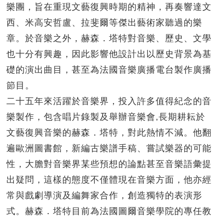
樂團，旨在重現文藝復興時期的精神，再奏響達文
西、米高安哲盧、拉斐爾等傑出藝術家聽過的樂
章。於音樂之外，赫森．塔特對音樂、歷史、文學
也十分有興趣，因此影響他設計出以歷史背景為基
礎的演出曲目，甚至為法國音樂廣播電台製作廣播
節目。
二十五年來活躍於音樂界，投入許多值得紀念的音
樂製作，包含唱片錄製及舉辦音樂會,長期耕耘於
文藝復興音樂的赫森．塔特，對此熱情不減。他翻
遍歐洲圖書館，新編古樂譜手稿、嘗試樂器的可能
性，大膽對音樂界某些預想的論點甚至音樂語彙提
出疑問，這樣的態度不僅體現在音樂方面，他亦經
常與戲劇導演及編舞家合作，創造獨特的表演形
式。赫森．塔特目前為法國圖爾音樂學院的專任教