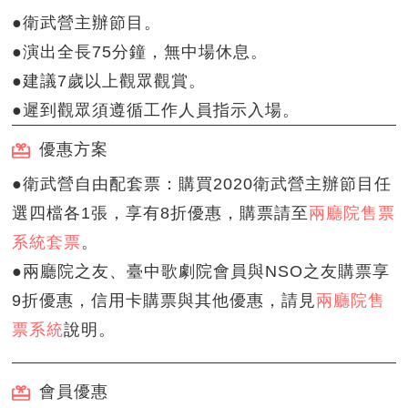
●衛武營主辦節目。
●演出全長75分鐘，無中場休息。
●建議7歲以上觀眾觀賞。
●遲到觀眾須遵循工作人員指示入場。
優惠方案
●衛武營自由配套票：購買2020衛武營主辦節目任
選四檔各1張，享有8折優惠，購票請至
兩廳院售票
系統套票
。
●兩廳院之友、臺中歌劇院會員與NSO之友購票享
9折優惠，信用卡購票與其他優惠，請見
兩廳院售
票系統
說明。
會員優惠