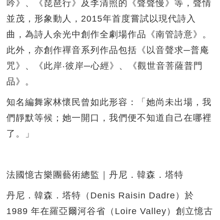
吟》、《琵琶行》及李清照的《聲聲慢》等，聲情
並茂，形象動人，2015年首度嘗試以現代詩入
曲，為詩人余光中創作全劇場作品《南管詩意》。
此外，亦創作禪音系列作品包括《以音聲求─普庵
咒》、《此岸‧彼岸─心經》、《觀世音菩薩普門
品》。
知名編舞家林懷民曾如此形容：「她尚未出場，我
們靜默等候；她一開口，我們便不知道自己在哪裡
了。」
法國憶古樂團藝術總監｜丹尼．韓森．塔特
丹尼．韓森．塔特（Denis Raisin Dadre）於
1989 年在羅亞爾河谷省（Loire Valley）創立憶古