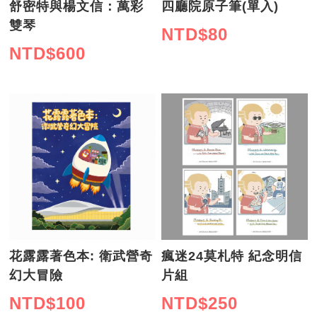
舒密特與楊文信：萬彩
四廳院原子筆(單入)
雙琴
NTD$
80
NTD$
600
花露露著色本: 衛武營奇
瘋迷24莫札特 紀念明信
幻大冒險
片組
NTD$
100
NTD$
250