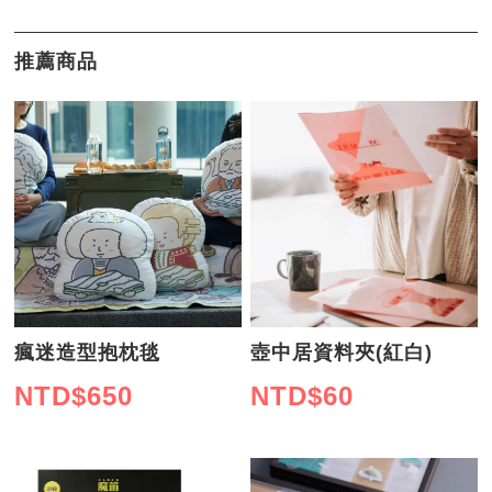
推薦商品
瘋迷造型抱枕毯
壺中居資料夾(紅白)
NTD$
650
NTD$
60