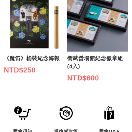
《魔笛》桶裝紀念海報
衛武營場館紀念徽章組
(4入)
NTD$
250
NTD$
600
購物須知
退換貨政策
購物Q&A