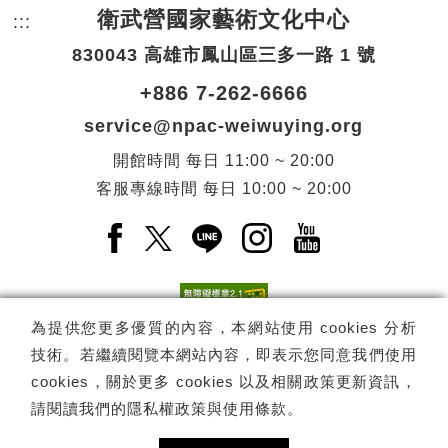
衛武營國家藝術文化中心
:::
頁尾網站資訊。
830043 高雄市鳳山區三多一路 1 號
+886 7-262-6666
service@npac-weiwuying.org
開館時間
每日
11:00 ~ 20:00
客服專線時間
每日
10:00 ~ 20:00
Facebook(另開新視窗)
X(另開新視窗)
LINE(另開新視窗)
Instagram(另開新視窗
YouTube(另開
為提供您更多優質的內容，本網站使用 cookies 分析
技術。若繼續閱覽本網站內容，即表示您同意我們使用
訂閱
電子報訂閱
cookies，關於更多 cookies 以及相關政策更新資訊，
請閱讀我們的
隱私權政策與使用條款
。
Copyright ©
國家表演藝術中心
-
衛武營國家藝術文化中心
All rights
reserved.