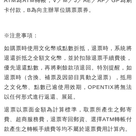
ATM為ATM轉帳，V／M／J／AE／AP／GP為刷
卡付款，B為向主辦單位購票票券。
※注意事項：
如購票時使用文化幣或點數折抵，退票時，系統將
退還折抵之全額文化幣，並於扣除退票手續費後，
優先退還點數，再將剩餘款項退回。特別提醒，如
退票時（含換、補票及因節目異動之退票），抵用
之文化幣、點數已逾使用效期，OPENTIX將無法
以任何形式進行返還、展延。
退票以票面金額為計算標準，取票所產生之郵寄
費、超商服務費，退票寄回郵資、選擇ATM轉帳付
款產生之轉帳手續費等均不屬於退票費用計算內。