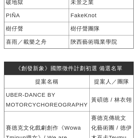
破地獄
未景之業
PIÑA
FakeKnot
樹仔聲
樹仔聲團隊
喜雨／載樂之舟
陝西藝術職業學院
《創發新象》國際徵件計劃初選 備選名單
提案名稱
提案人／團隊
UBER-DANCE BY
黃碩德 / 林衣翎
MOTORCYCHOREOGRAPHY
賽德克傳統文
賽德克文化戲劇創作《Wowa
化藝術團 / 德伊
Tminun織女》/ We are....
木巫卡Teymu