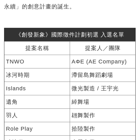
永續」的創意計畫的誕生。
《創發新象》國際徵件計劃初選 入選名單
提案名稱
提案人／團隊
TNWO
AΦE (AE Company)
冰河時期
滯留島舞蹈劇場
Islands
微光製造 / 王宇光
遺角
綽舞場
羽人
翃舞製作
Role Play
拾陸製作