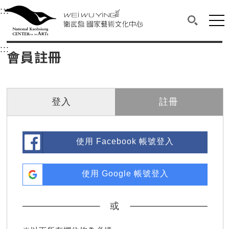
衛武營國家藝術文化中心
衛武營國家藝術文化中心 National Kaohsi
:::
選單連結區塊，此區塊列有本網站主要連結。
中央內容區塊，為本頁主要內容區。
網站
搜尋(開啟
:::
中央內容區塊，為本頁主要內容區。
會員註冊
登入
註冊
使用 Facebook 帳號登入
使用 Google 帳號登入
或