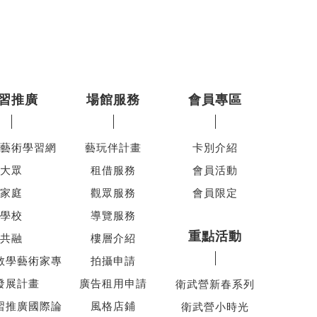
習推廣
場館服務
會員專區
藝術學習網
藝玩伴計畫
卡別介紹
大眾
租借服務
會員活動
家庭
觀眾服務
會員限定
學校
導覽服務
重點活動
共融
樓層介紹
教學藝術家專
拍攝申請
發展計畫
廣告租用申請
衛武營新春系列
習推廣國際論
風格店鋪
衛武營小時光