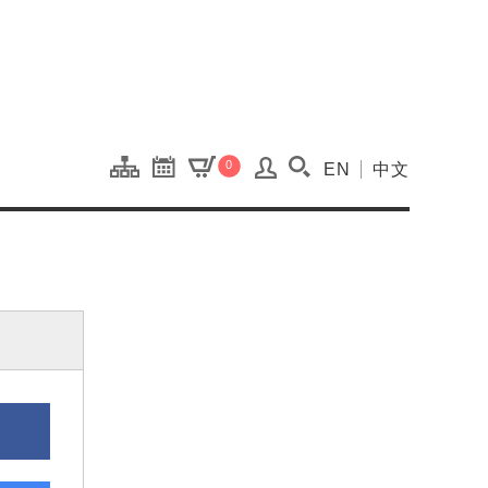
onal Kaohsiung Cent
0
EN
中文
搜尋(開啟搜尋視窗)