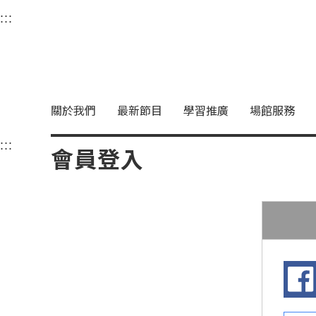
衛武營國家藝術文化中
:::
選單連結區塊，此區塊列有本網站主要連結。
中央內容區塊，為本頁主要內容區。
關於我們
最新節目
學習推廣
場館服務
:::
中央內容區塊，為本頁主要內容區。
會員登入