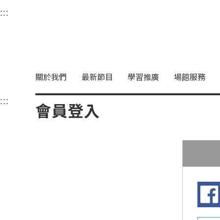
衛武營國家藝術文化中
:::
選單連結區塊，此區塊列有本網站主要連結。
中央內容區塊，為本頁主要內容區。
關於我們
最新節目
學習推廣
場館服務
:::
中央內容區塊，為本頁主要內容區。
會員登入