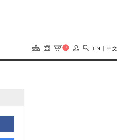
onal Kaohsiung Cent
0
EN
中文
搜尋(開啟搜尋視窗)