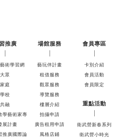
習推廣
場館服務
會員專區
藝術學習網
藝玩伴計畫
卡別介紹
大眾
租借服務
會員活動
家庭
觀眾服務
會員限定
學校
導覽服務
重點活動
共融
樓層介紹
教學藝術家專
拍攝申請
發展計畫
廣告租用申請
衛武營新春系列
習推廣國際論
風格店鋪
衛武營小時光