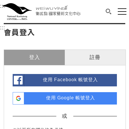
衛武營國家藝術文化中心
衛武營國家藝術文化中心 National Kaohsi
:::
選單連結區塊，此區塊列有本網站主要連結。
中央內容區塊，為本頁主要內容區。
網站
搜尋(開啟
:::
中央內容區塊，為本頁主要內容區。
會員登入
登入
註冊
使用 Facebook 帳號登入
使用 Google 帳號登入
或