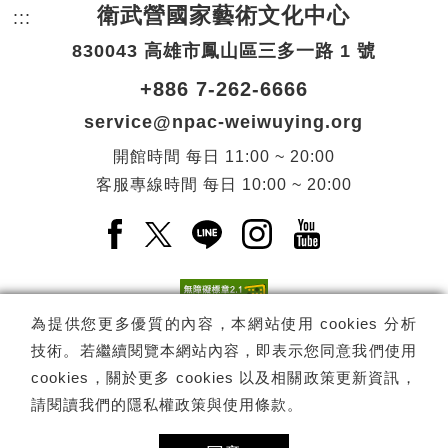
衛武營國家藝術文化中心
:::
頁尾網站資訊。
830043 高雄市鳳山區三多一路 1 號
+886 7-262-6666
service@npac-weiwuying.org
開館時間
每日
11:00 ~ 20:00
客服專線時間
每日
10:00 ~ 20:00
Facebook(另開新視窗)
X(另開新視窗)
LINE(另開新視窗)
Instagram(另開新視窗
YouTube(另開
為提供您更多優質的內容，本網站使用 cookies 分析
技術。若繼續閱覽本網站內容，即表示您同意我們使用
訂閱
電子報訂閱
cookies，關於更多 cookies 以及相關政策更新資訊，
請閱讀我們的
隱私權政策與使用條款
。
Copyright ©
國家表演藝術中心
-
衛武營國家藝術文化中心
All rights
reserved.