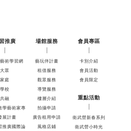
習推廣
場館服務
會員專區
藝術學習網
藝玩伴計畫
卡別介紹
大眾
租借服務
會員活動
家庭
觀眾服務
會員限定
學校
導覽服務
重點活動
共融
樓層介紹
教學藝術家專
拍攝申請
發展計畫
廣告租用申請
衛武營新春系列
習推廣國際論
風格店鋪
衛武營小時光