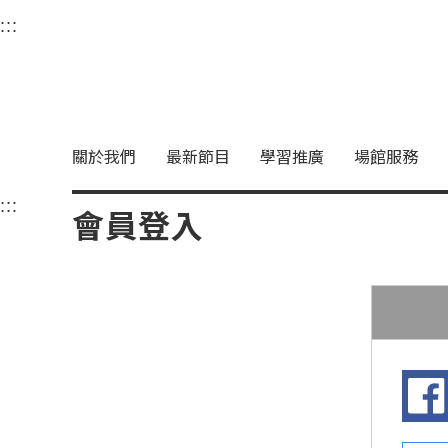
衛武營國家藝術文化中
:::
選單連結區塊，此區塊列有本網站主要連結。
中央內容區塊，為本頁主要內容區。
關於我們
最新節目
學習推廣
場館服務
:::
中央內容區塊，為本頁主要內容區。
會員登入