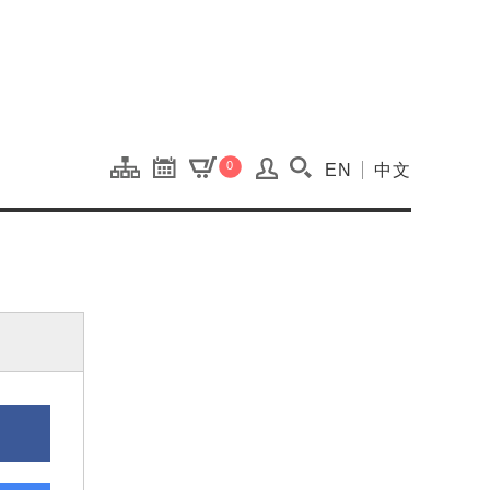
onal Kaohsiung Cent
0
EN
中文
搜尋(開啟搜尋視窗)