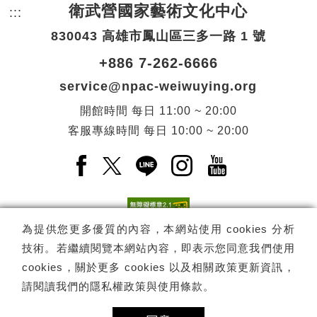
衛武營國家藝術文化中心
:::
頁尾網站資訊。
830043 高雄市鳳山區三多一路 1 號
+886 7-262-6666
service@npac-weiwuying.org
開館時間
每日
11:00 ~ 20:00
客服專線時間
每日
10:00 ~ 20:00
Facebook(另開新視窗)
X(另開新視窗)
LINE(另開新視窗)
Instagram(另開新視窗
YouTube(另開
為提供您更多優質的內容，本網站使用 cookies 分析
技術。若繼續閱覽本網站內容，即表示您同意我們使用
訂閱
電子報訂閱
cookies，關於更多 cookies 以及相關政策更新資訊，
請閱讀我們的
隱私權政策與使用條款
。
Copyright ©
國家表演藝術中心
-
衛武營國家藝術文化中心
All rights
reserved.