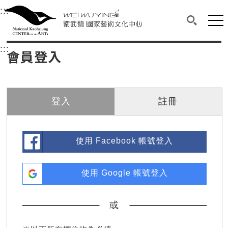
衛武營國家藝術文化中心
衛武營國家藝術文化中心 National Kaohsi
:::
選單連結區塊，此區塊列有本網站主要連結。
中央內容區塊，為本頁主要內容區。
網站
搜尋(開啟
:::
中央內容區塊，為本頁主要內容區。
會員登入
登入
註冊
使用 Facebook 帳號登入
使用 Google 帳號登入
或