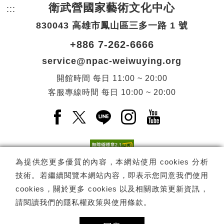
衛武營國家藝術文化中心
:::
頁尾網站資訊。
830043 高雄市鳳山區三多一路 1 號
+886 7-262-6666
service@npac-weiwuying.org
開館時間
每日
11:00 ~ 20:00
客服專線時間
每日
10:00 ~ 20:00
Facebook(另開新視窗)
X(另開新視窗)
LINE(另開新視窗)
Instagram(另開新視窗
YouTube(另開
為提供您更多優質的內容，本網站使用 cookies 分析
技術。若繼續閱覽本網站內容，即表示您同意我們使用
訂閱
電子報訂閱
cookies，關於更多 cookies 以及相關政策更新資訊，
請閱讀我們的
隱私權政策與使用條款
。
Copyright ©
國家表演藝術中心
-
衛武營國家藝術文化中心
All rights
reserved.