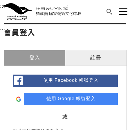
衛武營國家藝術文化中心
衛武營國家藝術文化中心 National Kaohsi
:::
選單連結區塊，此區塊列有本網站主要連結。
中央內容區塊，為本頁主要內容區。
網站
搜尋(開啟
:::
中央內容區塊，為本頁主要內容區。
會員登入
登入
註冊
使用 Facebook 帳號登入
使用 Google 帳號登入
或