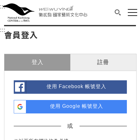
衛武營國家藝術文化中心
衛武營國家藝術文化中心 National Kaohsi
:::
選單連結區塊，此區塊列有本網站主要連結。
中央內容區塊，為本頁主要內容區。
網站
搜尋(開啟
:::
中央內容區塊，為本頁主要內容區。
會員登入
登入
註冊
使用 Facebook 帳號登入
使用 Google 帳號登入
或