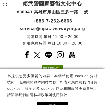
衛武營國家藝術文化中心
:::
頁尾網站資訊。
830043 高雄市鳳山區三多一路 1 號
+886 7-262-6666
service@npac-weiwuying.org
開館時間
每日
11:00 ~ 20:00
客服專線時間
每日
10:00 ~ 20:00
Facebook(另開新視窗)
X(另開新視窗)
LINE(另開新視窗)
Instagram(另開新視窗
YouTube(另開
為提供您更多優質的內容，本網站使用 cookies 分析
技術。若繼續閱覽本網站內容，即表示您同意我們使用
訂閱
電子報訂閱
cookies，關於更多 cookies 以及相關政策更新資訊，
請閱讀我們的
隱私權政策與使用條款
。
Copyright ©
國家表演藝術中心
-
衛武營國家藝術文化中心
All rights
reserved.