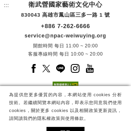
衛武營國家藝術文化中心
:::
頁尾網站資訊。
830043 高雄市鳳山區三多一路 1 號
+886 7-262-6666
service@npac-weiwuying.org
開館時間
每日
11:00 ~ 20:00
客服專線時間
每日
10:00 ~ 20:00
Facebook(另開新視窗)
X(另開新視窗)
LINE(另開新視窗)
Instagram(另開新視窗
YouTube(另開
為提供您更多優質的內容，本網站使用 cookies 分析
技術。若繼續閱覽本網站內容，即表示您同意我們使用
訂閱
電子報訂閱
cookies，關於更多 cookies 以及相關政策更新資訊，
請閱讀我們的
隱私權政策與使用條款
。
Copyright ©
國家表演藝術中心
-
衛武營國家藝術文化中心
All rights
reserved.