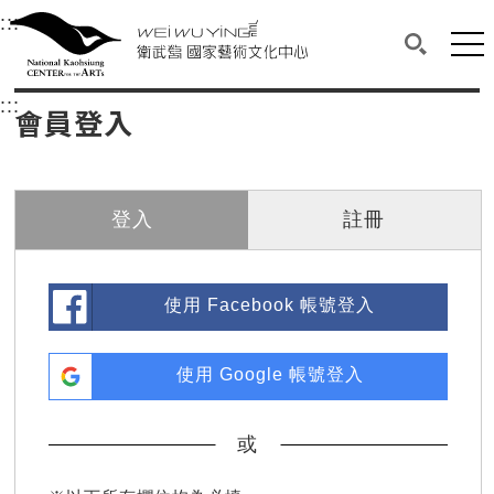
衛武營國家藝術文化中心
衛武營國家藝術文化中心 National Kaohsi
:::
選單連結區塊，此區塊列有本網站主要連結。
中央內容區塊，為本頁主要內容區。
網站
搜尋(開啟
:::
中央內容區塊，為本頁主要內容區。
會員登入
登入
註冊
使用 Facebook 帳號登入
使用 Google 帳號登入
或