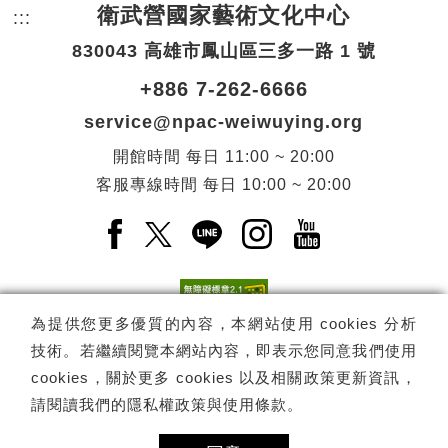
衛武營國家藝術文化中心
:::
頁尾網站資訊。
830043 高雄市鳳山區三多一路 1 號
+886 7-262-6666
service@npac-weiwuying.org
開館時間
每日
11:00 ~ 20:00
客服專線時間
每日
10:00 ~ 20:00
Facebook(另開新視窗)
X(另開新視窗)
LINE(另開新視窗)
Instagram(另開新視窗
YouTube(另開
為提供您更多優質的內容，本網站使用 cookies 分析
技術。若繼續閱覽本網站內容，即表示您同意我們使用
訂閱
電子報訂閱
cookies，關於更多 cookies 以及相關政策更新資訊，
請閱讀我們的
隱私權政策與使用條款
。
Copyright ©
國家表演藝術中心
-
衛武營國家藝術文化中心
All rights
reserved.