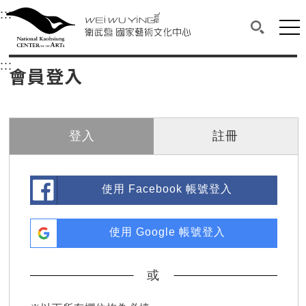
衛武營國家藝術文化中心
衛武營國家藝術文化中心 National Kaohsi
:::
選單連結區塊，此區塊列有本網站主要連結。
中央內容區塊，為本頁主要內容區。
網站
搜尋(開啟
:::
中央內容區塊，為本頁主要內容區。
會員登入
登入
註冊
使用 Facebook 帳號登入
使用 Google 帳號登入
或