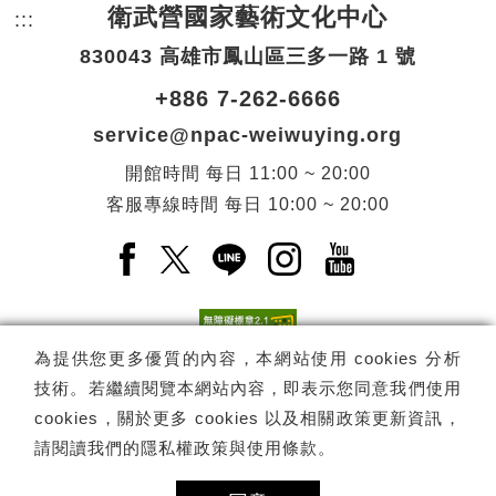
衛武營國家藝術文化中心
:::
頁尾網站資訊。
830043 高雄市鳳山區三多一路 1 號
+886 7-262-6666
service@npac-weiwuying.org
開館時間
每日
11:00 ~ 20:00
客服專線時間
每日
10:00 ~ 20:00
Facebook(另開新視窗)
X(另開新視窗)
LINE(另開新視窗)
Instagram(另開新視窗
YouTube(另開
為提供您更多優質的內容，本網站使用 cookies 分析
技術。若繼續閱覽本網站內容，即表示您同意我們使用
訂閱
電子報訂閱
cookies，關於更多 cookies 以及相關政策更新資訊，
請閱讀我們的
隱私權政策與使用條款
。
Copyright ©
國家表演藝術中心
-
衛武營國家藝術文化中心
All rights
reserved.