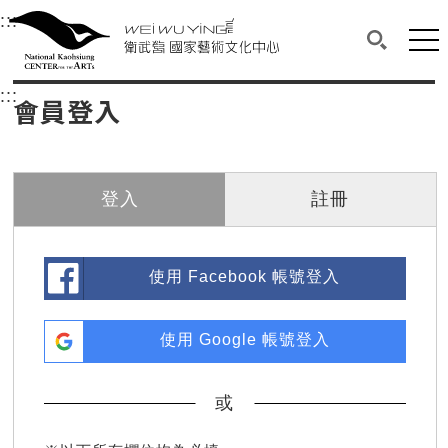
衛武營國家藝術文化中心
衛武營國家藝術文化中心 National Kaohsi
:::
選單連結區塊，此區塊列有本網站主要連結。
中央內容區塊，為本頁主要內容區。
網站
搜尋(開啟
:::
中央內容區塊，為本頁主要內容區。
會員登入
登入
註冊
使用 Facebook 帳號登入
使用 Google 帳號登入
或