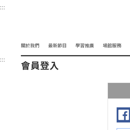
衛武營國家藝術文化中
:::
選單連結區塊，此區塊列有本網站主要連結。
中央內容區塊，為本頁主要內容區。
關於我們
最新節目
學習推廣
場館服務
:::
中央內容區塊，為本頁主要內容區。
會員登入