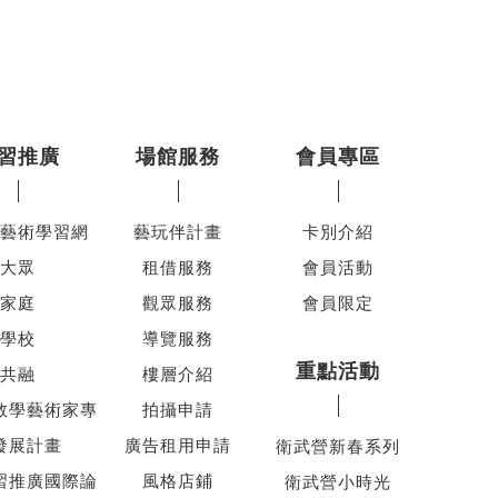
習推廣
場館服務
會員專區
藝術學習網
藝玩伴計畫
卡別介紹
大眾
租借服務
會員活動
家庭
觀眾服務
會員限定
學校
導覽服務
重點活動
共融
樓層介紹
教學藝術家專
拍攝申請
發展計畫
廣告租用申請
衛武營新春系列
習推廣國際論
風格店鋪
衛武營小時光