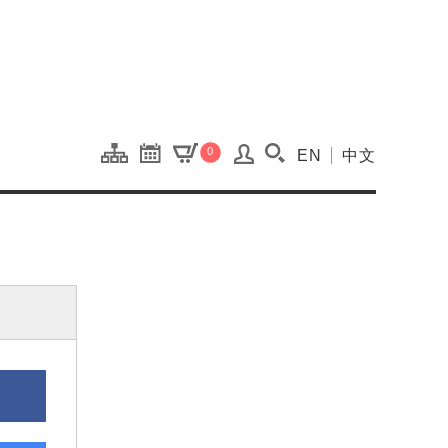
onal Kaohsiung Cent
0
EN
中文
搜尋(開啟搜尋視窗)