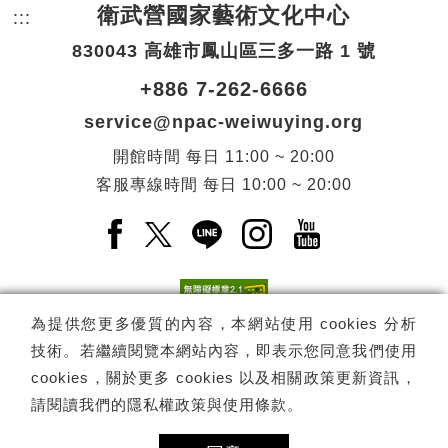
衛武營國家藝術文化中心
:::
頁尾網站資訊。
830043 高雄市鳳山區三多一路 1 號
+886 7-262-6666
service@npac-weiwuying.org
開館時間
每日
11:00 ~ 20:00
客服專線時間
每日
10:00 ~ 20:00
Facebook(另開新視窗)
X(另開新視窗)
LINE(另開新視窗)
Instagram(另開新視窗
YouTube(另開
為提供您更多優質的內容，本網站使用 cookies 分析
技術。若繼續閱覽本網站內容，即表示您同意我們使用
訂閱
電子報訂閱
cookies，關於更多 cookies 以及相關政策更新資訊，
請閱讀我們的
隱私權政策與使用條款
。
Copyright ©
國家表演藝術中心
-
衛武營國家藝術文化中心
All rights
reserved.