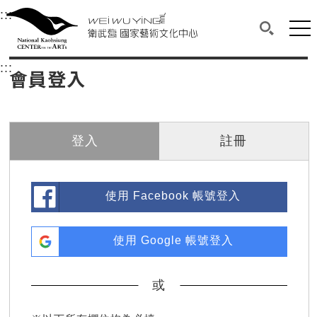
衛武營國家藝術文化中心
衛武營國家藝術文化中心 National Kaohsi
:::
選單連結區塊，此區塊列有本網站主要連結。
中央內容區塊，為本頁主要內容區。
網站
搜尋(開啟
:::
中央內容區塊，為本頁主要內容區。
會員登入
登入
註冊
使用 Facebook 帳號登入
使用 Google 帳號登入
或