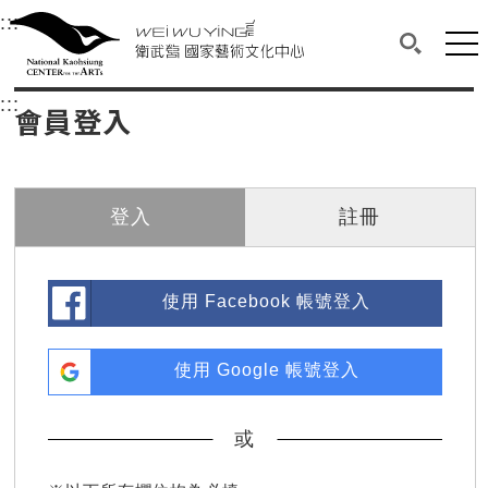
衛武營國家藝術文化中心
衛武營國家藝術文化中心 National Kaohsi
:::
選單連結區塊，此區塊列有本網站主要連結。
中央內容區塊，為本頁主要內容區。
網站
搜尋(開啟
:::
中央內容區塊，為本頁主要內容區。
會員登入
登入
註冊
使用 Facebook 帳號登入
使用 Google 帳號登入
或