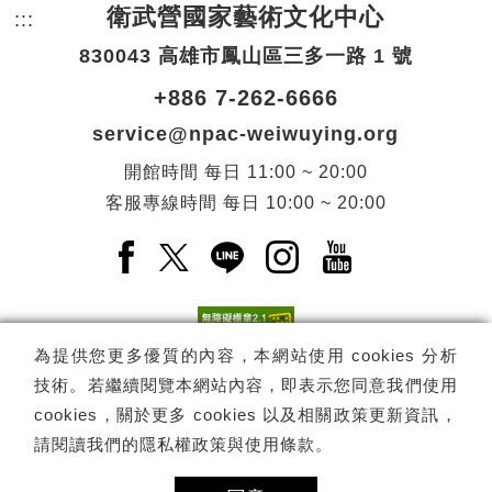
衛武營國家藝術文化中心
:::
頁尾網站資訊。
830043 高雄市鳳山區三多一路 1 號
+886 7-262-6666
service@npac-weiwuying.org
開館時間
每日
11:00 ~ 20:00
客服專線時間
每日
10:00 ~ 20:00
Facebook(另開新視窗)
X(另開新視窗)
LINE(另開新視窗)
Instagram(另開新視窗
YouTube(另開
為提供您更多優質的內容，本網站使用 cookies 分析
技術。若繼續閱覽本網站內容，即表示您同意我們使用
訂閱
電子報訂閱
cookies，關於更多 cookies 以及相關政策更新資訊，
請閱讀我們的
隱私權政策與使用條款
。
Copyright ©
國家表演藝術中心
-
衛武營國家藝術文化中心
All rights
reserved.