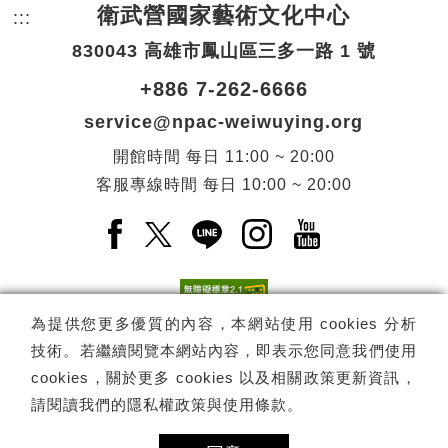
衛武營國家藝術文化中心
:::
頁尾網站資訊。
830043 高雄市鳳山區三多一路 1 號
+886 7-262-6666
service@npac-weiwuying.org
開館時間
每日
11:00 ~ 20:00
客服專線時間
每日
10:00 ~ 20:00
Facebook(另開新視窗)
X(另開新視窗)
LINE(另開新視窗)
Instagram(另開新視窗
YouTube(另開
為提供您更多優質的內容，本網站使用 cookies 分析
技術。若繼續閱覽本網站內容，即表示您同意我們使用
訂閱
電子報訂閱
cookies，關於更多 cookies 以及相關政策更新資訊，
請閱讀我們的
隱私權政策與使用條款
。
Copyright ©
國家表演藝術中心
-
衛武營國家藝術文化中心
All rights
reserved.