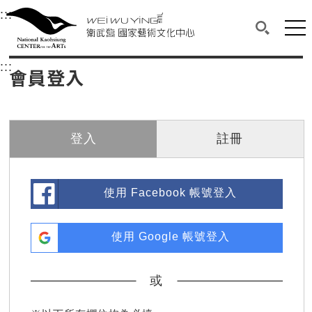
衛武營國家藝術文化中心
衛武營國家藝術文化中心 National Kaohsi
:::
選單連結區塊，此區塊列有本網站主要連結。
中央內容區塊，為本頁主要內容區。
網站
搜尋(開啟
:::
中央內容區塊，為本頁主要內容區。
會員登入
登入
註冊
使用 Facebook 帳號登入
使用 Google 帳號登入
或