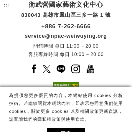
衛武營國家藝術文化中心
:::
頁尾網站資訊。
830043 高雄市鳳山區三多一路 1 號
+886 7-262-6666
service@npac-weiwuying.org
開館時間
每日
11:00 ~ 20:00
客服專線時間
每日
10:00 ~ 20:00
Facebook(另開新視窗)
X(另開新視窗)
LINE(另開新視窗)
Instagram(另開新視窗
YouTube(另開
為提供您更多優質的內容，本網站使用 cookies 分析
技術。若繼續閱覽本網站內容，即表示您同意我們使用
訂閱
電子報訂閱
cookies，關於更多 cookies 以及相關政策更新資訊，
請閱讀我們的
隱私權政策與使用條款
。
Copyright ©
國家表演藝術中心
-
衛武營國家藝術文化中心
All rights
reserved.