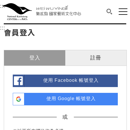
衛武營國家藝術文化中心
衛武營國家藝術文化中心 National Kaohsi
:::
選單連結區塊，此區塊列有本網站主要連結。
中央內容區塊，為本頁主要內容區。
網站
搜尋(開啟
:::
中央內容區塊，為本頁主要內容區。
會員登入
登入
註冊
使用 Facebook 帳號登入
使用 Google 帳號登入
或