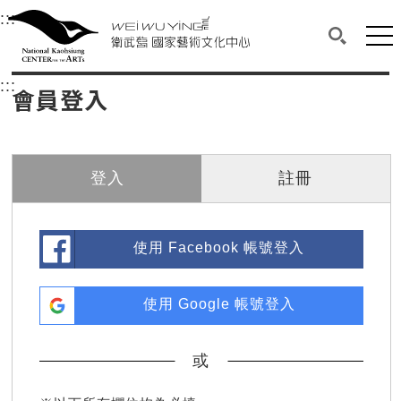
衛武營國家藝術文化中心
衛武營國家藝術文化中心 National Kaohsi
:::
選單連結區塊，此區塊列有本網站主要連結。
中央內容區塊，為本頁主要內容區。
網站
搜尋(開啟
:::
中央內容區塊，為本頁主要內容區。
會員登入
登入
註冊
使用 Facebook 帳號登入
使用 Google 帳號登入
或