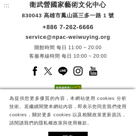
衛武營國家藝術文化中心
:::
頁尾網站資訊。
830043 高雄市鳳山區三多一路 1 號
+886 7-262-6666
service@npac-weiwuying.org
開館時間
每日
11:00 ~ 20:00
客服專線時間
每日
10:00 ~ 20:00
Facebook(另開新視窗)
X(另開新視窗)
LINE(另開新視窗)
Instagram(另開新視窗
YouTube(另開
為提供您更多優質的內容，本網站使用 cookies 分析
技術。若繼續閱覽本網站內容，即表示您同意我們使用
訂閱
電子報訂閱
cookies，關於更多 cookies 以及相關政策更新資訊，
請閱讀我們的
隱私權政策與使用條款
。
Copyright ©
國家表演藝術中心
-
衛武營國家藝術文化中心
All rights
reserved.