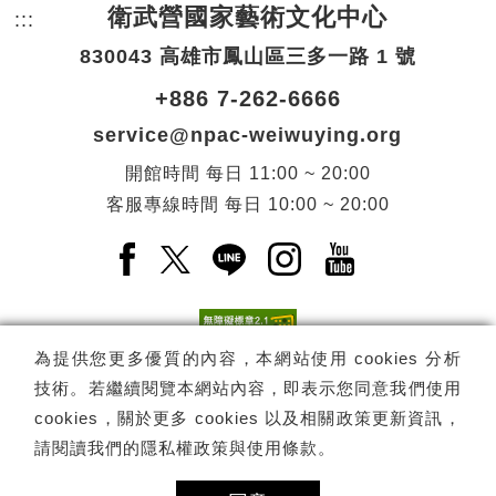
衛武營國家藝術文化中心
:::
頁尾網站資訊。
830043 高雄市鳳山區三多一路 1 號
+886 7-262-6666
service@npac-weiwuying.org
開館時間
每日
11:00 ~ 20:00
客服專線時間
每日
10:00 ~ 20:00
Facebook(另開新視窗)
X(另開新視窗)
LINE(另開新視窗)
Instagram(另開新視窗
YouTube(另開
為提供您更多優質的內容，本網站使用 cookies 分析
技術。若繼續閱覽本網站內容，即表示您同意我們使用
訂閱
電子報訂閱
cookies，關於更多 cookies 以及相關政策更新資訊，
請閱讀我們的
隱私權政策與使用條款
。
Copyright ©
國家表演藝術中心
-
衛武營國家藝術文化中心
All rights
reserved.