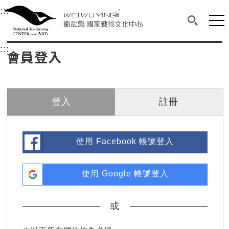
衛武營國家藝術文化中心
衛武營國家藝術文化中心 National Kaohsi
:::
選單連結區塊，此區塊列有本網站主要連結。
中央內容區塊，為本頁主要內容區。
網站
搜尋(開啟
:::
中央內容區塊，為本頁主要內容區。
會員登入
登入
註冊
使用 Facebook 帳號登入
使用 Google 帳號登入
或