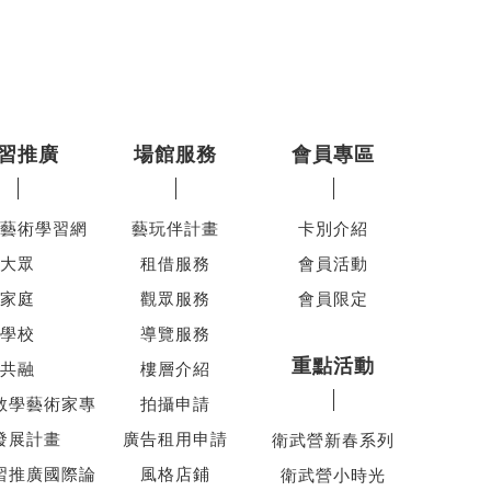
習推廣
場館服務
會員專區
藝術學習網
藝玩伴計畫
卡別介紹
大眾
租借服務
會員活動
家庭
觀眾服務
會員限定
學校
導覽服務
重點活動
共融
樓層介紹
教學藝術家專
拍攝申請
發展計畫
廣告租用申請
衛武營新春系列
習推廣國際論
風格店鋪
衛武營小時光