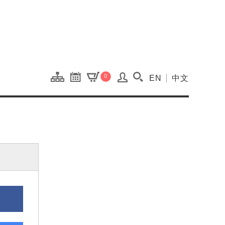
onal Kaohsiung Cent
0
EN
中文
搜尋(開啟搜尋視窗)