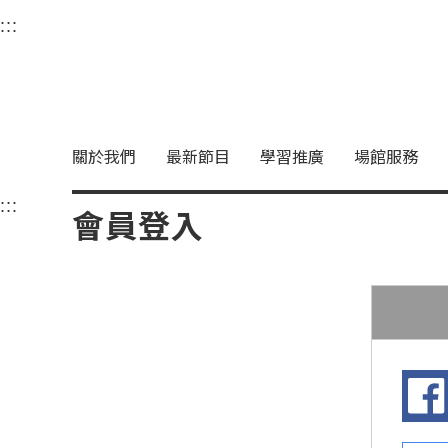
衛武營國家藝術文化中
:::
選單連結區塊，此區塊列有本網站主要連結。
中央內容區塊，為本頁主要內容區。
關於我們
最新節目
學習推廣
場館服務
:::
中央內容區塊，為本頁主要內容區。
會員登入