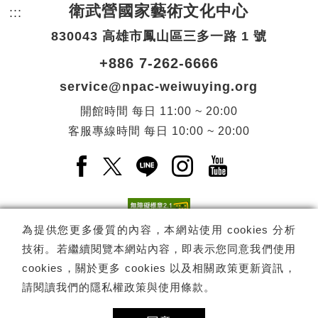
衛武營國家藝術文化中心
:::
頁尾網站資訊。
830043 高雄市鳳山區三多一路 1 號
+886 7-262-6666
service@npac-weiwuying.org
開館時間
每日
11:00 ~ 20:00
客服專線時間
每日
10:00 ~ 20:00
Facebook(另開新視窗)
X(另開新視窗)
LINE(另開新視窗)
Instagram(另開新視窗
YouTube(另開
為提供您更多優質的內容，本網站使用 cookies 分析
技術。若繼續閱覽本網站內容，即表示您同意我們使用
訂閱
電子報訂閱
cookies，關於更多 cookies 以及相關政策更新資訊，
請閱讀我們的
隱私權政策與使用條款
。
Copyright ©
國家表演藝術中心
-
衛武營國家藝術文化中心
All rights
reserved.