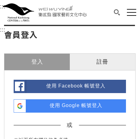
衛武營國家藝術文化中心
衛武營國家藝術文化中心 National Kaohsi
:::
選單連結區塊，此區塊列有本網站主要連結。
中央內容區塊，為本頁主要內容區。
網站
搜尋(開啟
:::
中央內容區塊，為本頁主要內容區。
會員登入
登入
註冊
使用 Facebook 帳號登入
使用 Google 帳號登入
或