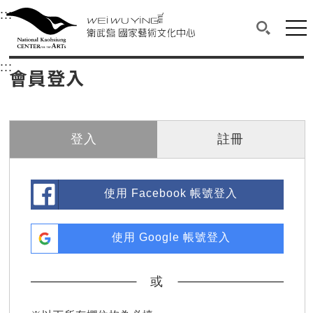
衛武營國家藝術文化中心
衛武營國家藝術文化中心 National Kaohsi
:::
選單連結區塊，此區塊列有本網站主要連結。
中央內容區塊，為本頁主要內容區。
網站
搜尋(開啟
:::
中央內容區塊，為本頁主要內容區。
會員登入
登入
註冊
使用 Facebook 帳號登入
使用 Google 帳號登入
或