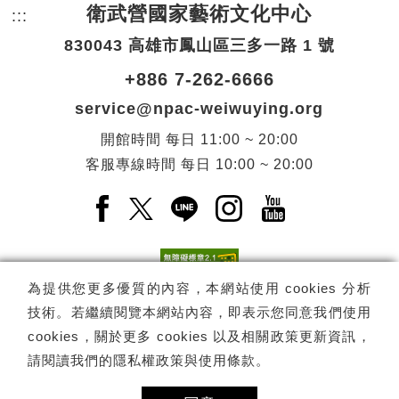
衛武營國家藝術文化中心
:::
頁尾網站資訊。
830043 高雄市鳳山區三多一路 1 號
+886 7-262-6666
service@npac-weiwuying.org
開館時間
每日
11:00 ~ 20:00
客服專線時間
每日
10:00 ~ 20:00
Facebook(另開新視窗)
X(另開新視窗)
LINE(另開新視窗)
Instagram(另開新視窗
YouTube(另開
為提供您更多優質的內容，本網站使用 cookies 分析
技術。若繼續閱覽本網站內容，即表示您同意我們使用
訂閱
電子報訂閱
cookies，關於更多 cookies 以及相關政策更新資訊，
請閱讀我們的
隱私權政策與使用條款
。
Copyright ©
國家表演藝術中心
-
衛武營國家藝術文化中心
All rights
reserved.