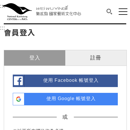
衛武營國家藝術文化中心
衛武營國家藝術文化中心 National Kaohsi
:::
選單連結區塊，此區塊列有本網站主要連結。
中央內容區塊，為本頁主要內容區。
網站
搜尋(開啟
:::
中央內容區塊，為本頁主要內容區。
會員登入
登入
註冊
使用 Facebook 帳號登入
使用 Google 帳號登入
或