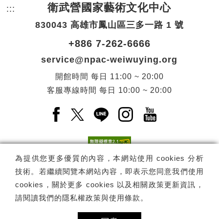
衛武營國家藝術文化中心
:::
頁尾網站資訊。
830043 高雄市鳳山區三多一路 1 號
+886 7-262-6666
service@npac-weiwuying.org
開館時間
每日
11:00 ~ 20:00
客服專線時間
每日
10:00 ~ 20:00
Facebook(另開新視窗)
X(另開新視窗)
LINE(另開新視窗)
Instagram(另開新視窗
YouTube(另開
為提供您更多優質的內容，本網站使用 cookies 分析
技術。若繼續閱覽本網站內容，即表示您同意我們使用
訂閱
電子報訂閱
cookies，關於更多 cookies 以及相關政策更新資訊，
請閱讀我們的
隱私權政策與使用條款
。
Copyright ©
國家表演藝術中心
-
衛武營國家藝術文化中心
All rights
reserved.