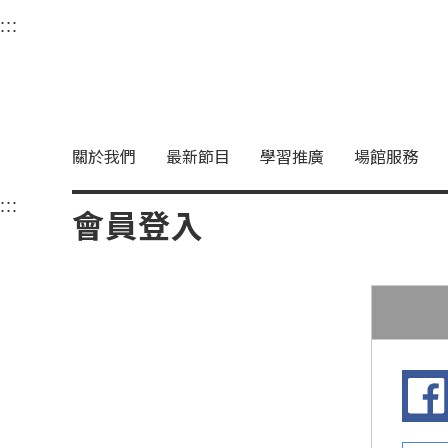
衛武營國家藝術文化中
:::
選單連結區塊，此區塊列有本網站主要連結。
中央內容區塊，為本頁主要內容區。
關於我們
最新節目
學習推廣
場館服務
:::
中央內容區塊，為本頁主要內容區。
會員登入