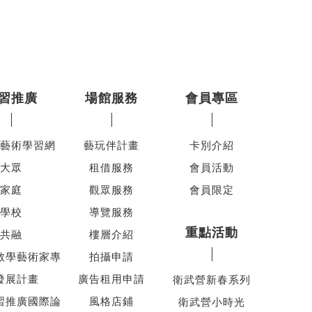
習推廣
場館服務
會員專區
藝術學習網
藝玩伴計畫
卡別介紹
大眾
租借服務
會員活動
家庭
觀眾服務
會員限定
學校
導覽服務
重點活動
共融
樓層介紹
教學藝術家專
拍攝申請
發展計畫
廣告租用申請
衛武營新春系列
習推廣國際論
風格店鋪
衛武營小時光