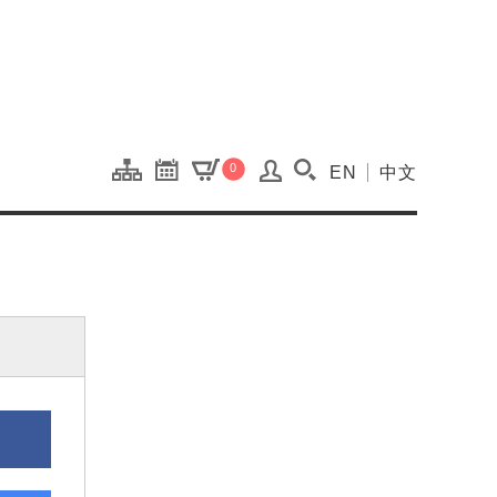
onal Kaohsiung Cent
0
EN
中文
搜尋(開啟搜尋視窗)