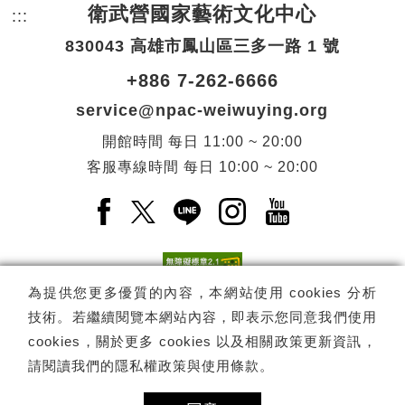
衛武營國家藝術文化中心
:::
頁尾網站資訊。
830043 高雄市鳳山區三多一路 1 號
+886 7-262-6666
service@npac-weiwuying.org
開館時間
每日
11:00 ~ 20:00
客服專線時間
每日
10:00 ~ 20:00
Facebook(另開新視窗)
X(另開新視窗)
LINE(另開新視窗)
Instagram(另開新視窗
YouTube(另開
為提供您更多優質的內容，本網站使用 cookies 分析
技術。若繼續閱覽本網站內容，即表示您同意我們使用
訂閱
電子報訂閱
cookies，關於更多 cookies 以及相關政策更新資訊，
請閱讀我們的
隱私權政策與使用條款
。
Copyright ©
國家表演藝術中心
-
衛武營國家藝術文化中心
All rights
reserved.