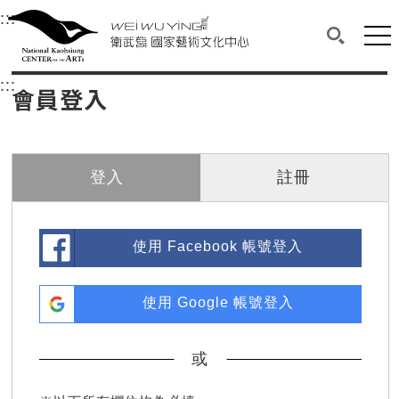
衛武營國家藝術文化中心
衛武營國家藝術文化中心 National Kaohsi
:::
選單連結區塊，此區塊列有本網站主要連結。
中央內容區塊，為本頁主要內容區。
網站
搜尋(開啟
:::
中央內容區塊，為本頁主要內容區。
會員登入
登入
註冊
使用 Facebook 帳號登入
使用 Google 帳號登入
或