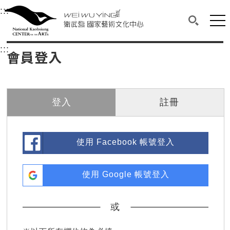
衛武營國家藝術文化中心
衛武營國家藝術文化中心 National Kaohsi
:::
選單連結區塊，此區塊列有本網站主要連結。
中央內容區塊，為本頁主要內容區。
網站
搜尋(開啟
:::
中央內容區塊，為本頁主要內容區。
會員登入
登入
註冊
使用 Facebook 帳號登入
使用 Google 帳號登入
或