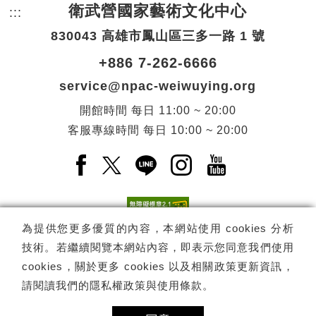
衛武營國家藝術文化中心
:::
頁尾網站資訊。
830043 高雄市鳳山區三多一路 1 號
+886 7-262-6666
service@npac-weiwuying.org
開館時間
每日
11:00 ~ 20:00
客服專線時間
每日
10:00 ~ 20:00
Facebook(另開新視窗)
X(另開新視窗)
LINE(另開新視窗)
Instagram(另開新視窗
YouTube(另開
為提供您更多優質的內容，本網站使用 cookies 分析
技術。若繼續閱覽本網站內容，即表示您同意我們使用
訂閱
電子報訂閱
cookies，關於更多 cookies 以及相關政策更新資訊，
請閱讀我們的
隱私權政策與使用條款
。
Copyright ©
國家表演藝術中心
-
衛武營國家藝術文化中心
All rights
reserved.