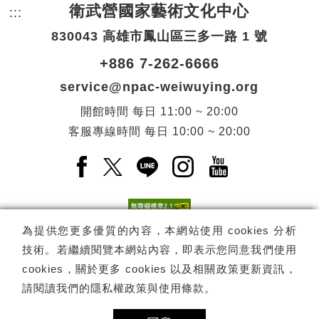
衛武營國家藝術文化中心
:::
頁尾網站資訊。
830043 高雄市鳳山區三多一路 1 號
+886 7-262-6666
service@npac-weiwuying.org
開館時間
每日
11:00 ~ 20:00
客服專線時間
每日
10:00 ~ 20:00
Facebook(另開新視窗)
X(另開新視窗)
LINE(另開新視窗)
Instagram(另開新視窗
YouTube(另開
為提供您更多優質的內容，本網站使用 cookies 分析
技術。若繼續閱覽本網站內容，即表示您同意我們使用
訂閱
電子報訂閱
cookies，關於更多 cookies 以及相關政策更新資訊，
請閱讀我們的
隱私權政策與使用條款
。
Copyright ©
國家表演藝術中心
-
衛武營國家藝術文化中心
All rights
reserved.