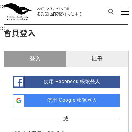
衛武營國家藝術文化中心
衛武營國家藝術文化中心 National Kaohsi
:::
選單連結區塊，此區塊列有本網站主要連結。
中央內容區塊，為本頁主要內容區。
網站
搜尋(開啟
:::
中央內容區塊，為本頁主要內容區。
會員登入
登入
註冊
使用 Facebook 帳號登入
使用 Google 帳號登入
或